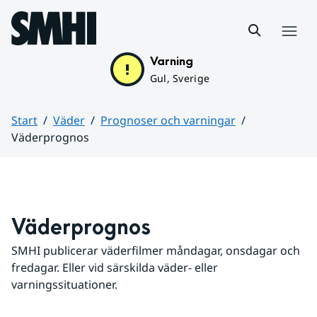
Hoppa till sidans innehåll
Meny
Varning
Gul, Sverige
Start
Väder
Prognoser och varningar
Väderprognos
Huvudinnehåll
Väderprognos
SMHI publicerar väderfilmer måndagar, onsdagar och 
fredagar. Eller vid särskilda väder- eller 
varningssituationer.