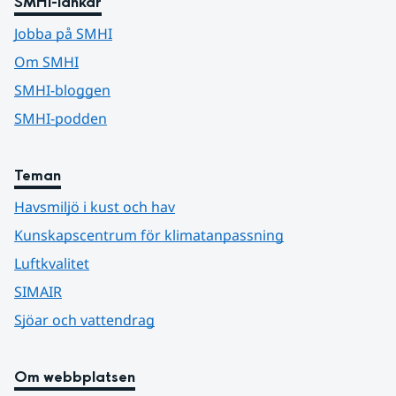
SMHI-länkar
Jobba på SMHI
Om SMHI
SMHI-bloggen
SMHI-podden
Teman
Havsmiljö i kust och hav
Kunskapscentrum för klimatanpassning
Luftkvalitet
SIMAIR
Sjöar och vattendrag
Om webbplatsen