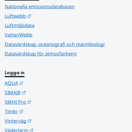
Nationella emissionsdatabasen
Länk till annan webbplats.
Luftwebb
Luftmiljödata
VattenWebb
Datavärdskap, oceanografi och marinbiologi
Datavärdskap för atmosfärkemi
Logga in
Länk till annan webbplats.
AQUA
Länk till annan webbplats.
SIMAIR
Länk till annan webbplats.
SMHI Pro
Länk till annan webbplats.
Timbr
Länk till annan webbplats.
Vinterväg
Länk till annan webbplats.
Väderlarm