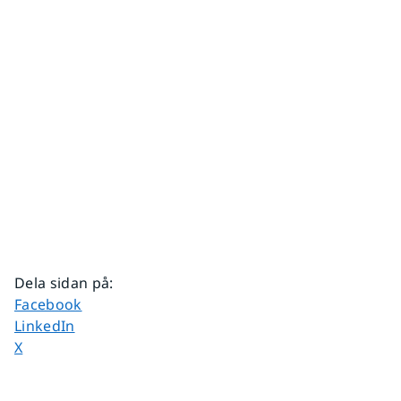
Dela sidan på
:
Dela sidan på
Facebook
Dela sidan på
LinkedIn
Dela sidan på
X