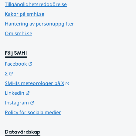
Tillgänglighetsredogörelse
Kakor på smhi.se
Hantering av personuppgifter
Om smhi.se
Följ SMHI
Länk till annan webbplats.
Facebook
Länk till annan webbplats.
X
Länk till annan webbplats.
SMHIs meteorologer på X
Länk till annan webbplats.
Linkedin
Länk till annan webbplats.
Instagram
Policy för sociala medier
Datavärdskap