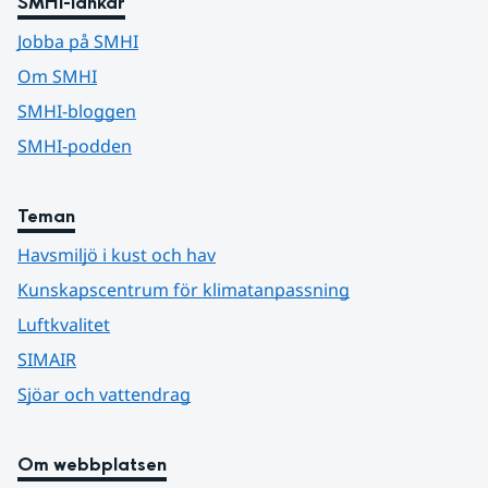
SMHI-länkar
Jobba på SMHI
Om SMHI
SMHI-bloggen
SMHI-podden
Teman
Havsmiljö i kust och hav
Kunskapscentrum för klimatanpassning
Luftkvalitet
SIMAIR
Sjöar och vattendrag
Om webbplatsen