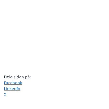
Dela sidan på
:
Dela sidan på
Facebook
Dela sidan på
LinkedIn
Dela sidan på
X