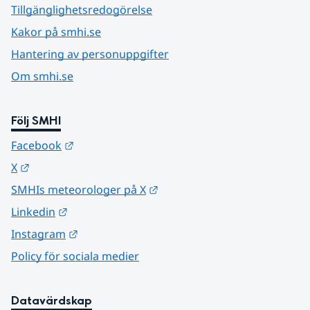
Tillgänglighetsredogörelse
Kakor på smhi.se
Hantering av personuppgifter
Om smhi.se
Följ SMHI
Länk till annan webbplats.
Facebook
Länk till annan webbplats.
X
Länk till annan webbplats.
SMHIs meteorologer på X
Länk till annan webbplats.
Linkedin
Länk till annan webbplats.
Instagram
Policy för sociala medier
Datavärdskap