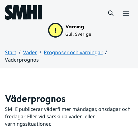
Hoppa till sidans innehåll
Meny
Varning
Gul, Sverige
Start
Väder
Prognoser och varningar
Väderprognos
Huvudinnehåll
Väderprognos
SMHI publicerar väderfilmer måndagar, onsdagar och 
fredagar. Eller vid särskilda väder- eller 
varningssituationer.