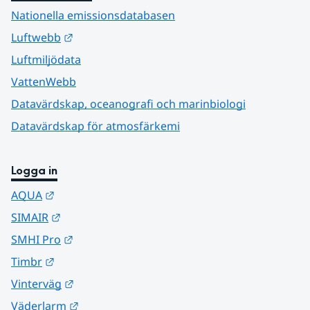
Nationella emissionsdatabasen
Länk till annan webbplats.
Luftwebb
Luftmiljödata
VattenWebb
Datavärdskap, oceanografi och marinbiologi
Datavärdskap för atmosfärkemi
Logga in
Länk till annan webbplats.
AQUA
Länk till annan webbplats.
SIMAIR
Länk till annan webbplats.
SMHI Pro
Länk till annan webbplats.
Timbr
Länk till annan webbplats.
Vinterväg
Länk till annan webbplats.
Väderlarm