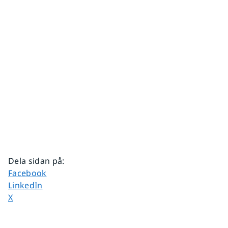
Dela sidan på
:
Dela sidan på
Facebook
Dela sidan på
LinkedIn
Dela sidan på
X