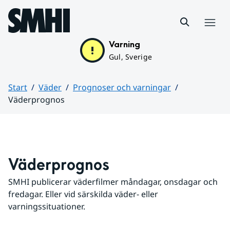
Hoppa till sidans innehåll
Meny
Varning
Gul, Sverige
Start
Väder
Prognoser och varningar
Väderprognos
Huvudinnehåll
Väderprognos
SMHI publicerar väderfilmer måndagar, onsdagar och 
fredagar. Eller vid särskilda väder- eller 
varningssituationer.