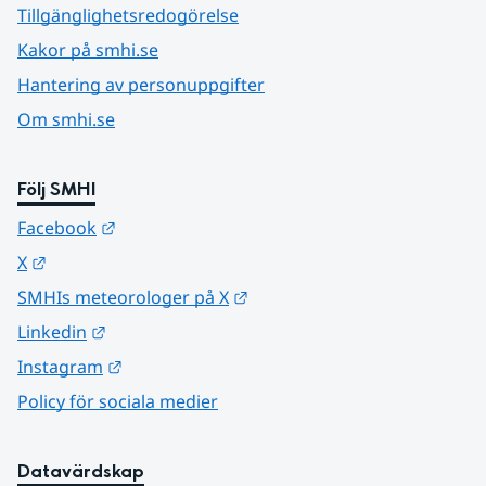
Tillgänglighetsredogörelse
Kakor på smhi.se
Hantering av personuppgifter
Om smhi.se
Följ SMHI
Länk till annan webbplats.
Facebook
Länk till annan webbplats.
X
Länk till annan webbplats.
SMHIs meteorologer på X
Länk till annan webbplats.
Linkedin
Länk till annan webbplats.
Instagram
Policy för sociala medier
Datavärdskap