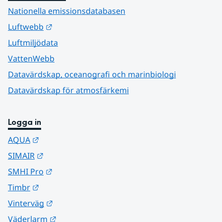
Nationella emissionsdatabasen
Länk till annan webbplats.
Luftwebb
Luftmiljödata
VattenWebb
Datavärdskap, oceanografi och marinbiologi
Datavärdskap för atmosfärkemi
Logga in
Länk till annan webbplats.
AQUA
Länk till annan webbplats.
SIMAIR
Länk till annan webbplats.
SMHI Pro
Länk till annan webbplats.
Timbr
Länk till annan webbplats.
Vinterväg
Länk till annan webbplats.
Väderlarm