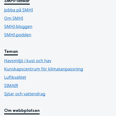
SMHI-länkar
Jobba på SMHI
Om SMHI
SMHI-bloggen
SMHI-podden
Teman
Havsmiljö i kust och hav
Kunskapscentrum för klimatanpassning
Luftkvalitet
SIMAIR
Sjöar och vattendrag
Om webbplatsen