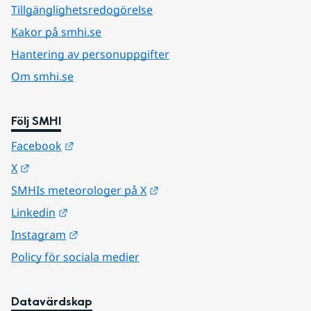
Tillgänglighetsredogörelse
Kakor på smhi.se
Hantering av personuppgifter
Om smhi.se
Följ SMHI
Länk till annan webbplats.
Facebook
Länk till annan webbplats.
X
Länk till annan webbplats.
SMHIs meteorologer på X
Länk till annan webbplats.
Linkedin
Länk till annan webbplats.
Instagram
Policy för sociala medier
Datavärdskap