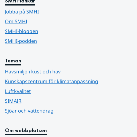
SMHI-länkar
Jobba på SMHI
Om SMHI
SMHI-bloggen
SMHI-podden
Teman
Havsmiljö i kust och hav
Kunskapscentrum för klimatanpassning
Luftkvalitet
SIMAIR
Sjöar och vattendrag
Om webbplatsen