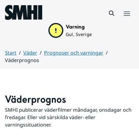
Hoppa till sidans innehåll
Meny
Varning
Gul, Sverige
Start
Väder
Prognoser och varningar
Väderprognos
Huvudinnehåll
Väderprognos
SMHI publicerar väderfilmer måndagar, onsdagar och 
fredagar. Eller vid särskilda väder- eller 
varningssituationer.