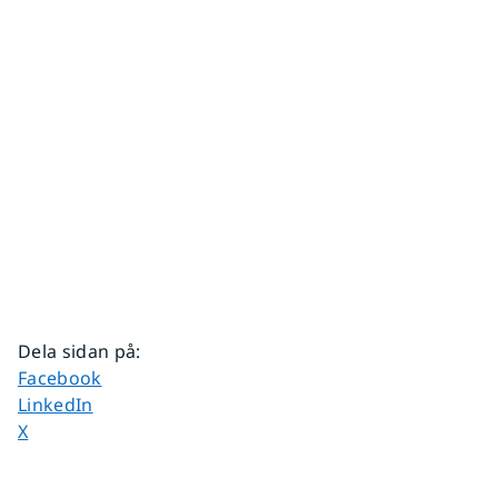
Dela sidan på
:
Dela sidan på
Facebook
Dela sidan på
LinkedIn
Dela sidan på
X