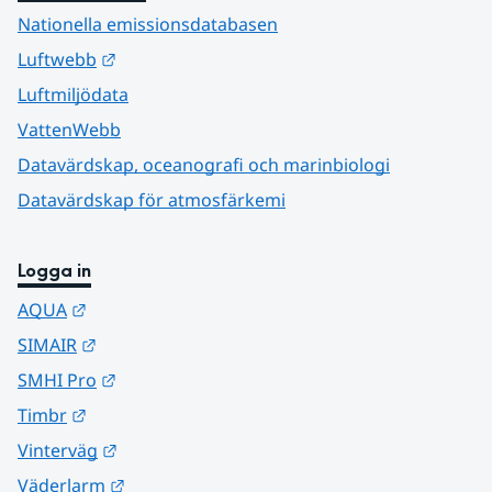
Nationella emissionsdatabasen
Länk till annan webbplats.
Luftwebb
Luftmiljödata
VattenWebb
Datavärdskap, oceanografi och marinbiologi
Datavärdskap för atmosfärkemi
Logga in
Länk till annan webbplats.
AQUA
Länk till annan webbplats.
SIMAIR
Länk till annan webbplats.
SMHI Pro
Länk till annan webbplats.
Timbr
Länk till annan webbplats.
Vinterväg
Länk till annan webbplats.
Väderlarm