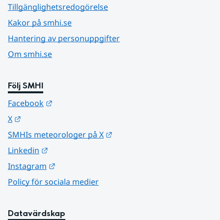
Tillgänglighetsredogörelse
Kakor på smhi.se
Hantering av personuppgifter
Om smhi.se
Följ SMHI
Länk till annan webbplats.
Facebook
Länk till annan webbplats.
X
Länk till annan webbplats.
SMHIs meteorologer på X
Länk till annan webbplats.
Linkedin
Länk till annan webbplats.
Instagram
Policy för sociala medier
Datavärdskap