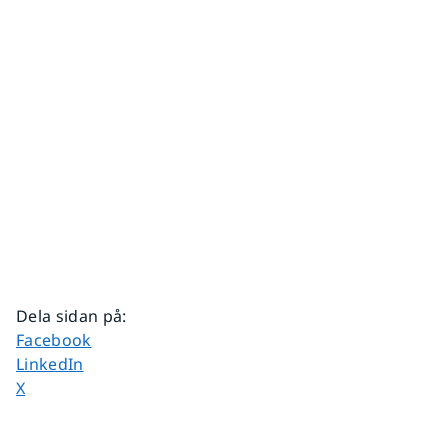
Dela sidan på
:
Dela sidan på
Facebook
Dela sidan på
LinkedIn
Dela sidan på
X