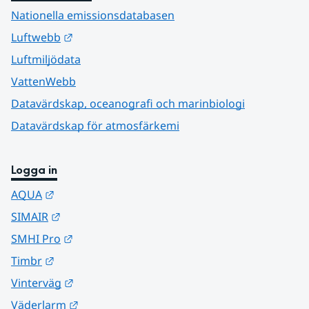
Nationella emissionsdatabasen
Länk till annan webbplats.
Luftwebb
Luftmiljödata
VattenWebb
Datavärdskap, oceanografi och marinbiologi
Datavärdskap för atmosfärkemi
Logga in
Länk till annan webbplats.
AQUA
Länk till annan webbplats.
SIMAIR
Länk till annan webbplats.
SMHI Pro
Länk till annan webbplats.
Timbr
Länk till annan webbplats.
Vinterväg
Länk till annan webbplats.
Väderlarm