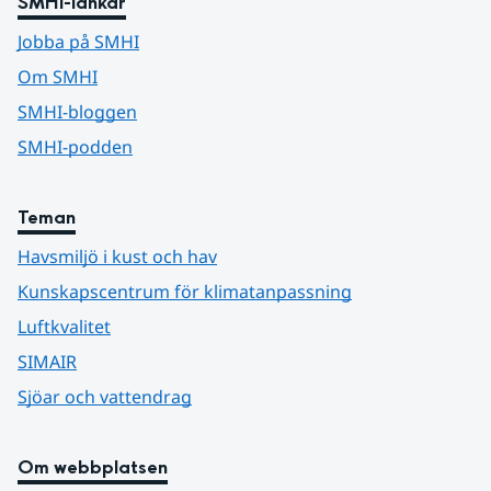
SMHI-länkar
Jobba på SMHI
Om SMHI
SMHI-bloggen
SMHI-podden
Teman
Havsmiljö i kust och hav
Kunskapscentrum för klimatanpassning
Luftkvalitet
SIMAIR
Sjöar och vattendrag
Om webbplatsen