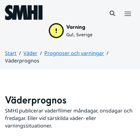
Hoppa till sidans innehåll
Meny
Varning
Gul, Sverige
Start
Väder
Prognoser och varningar
Väderprognos
Huvudinnehåll
Väderprognos
SMHI publicerar väderfilmer måndagar, onsdagar och 
fredagar. Eller vid särskilda väder- eller 
varningssituationer.