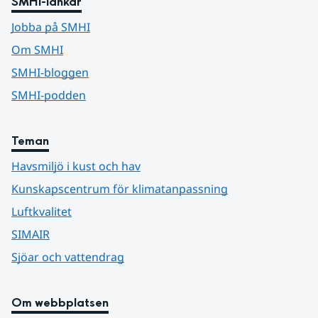
SMHI-länkar
Jobba på SMHI
Om SMHI
SMHI-bloggen
SMHI-podden
Teman
Havsmiljö i kust och hav
Kunskapscentrum för klimatanpassning
Luftkvalitet
SIMAIR
Sjöar och vattendrag
Om webbplatsen