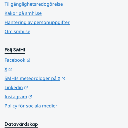
Tillgänglighetsredogörelse
Kakor på smhi.se
Hantering av personuppgifter
Om smhi.se
Följ SMHI
Länk till annan webbplats.
Facebook
Länk till annan webbplats.
X
Länk till annan webbplats.
SMHIs meteorologer på X
Länk till annan webbplats.
Linkedin
Länk till annan webbplats.
Instagram
Policy för sociala medier
Datavärdskap