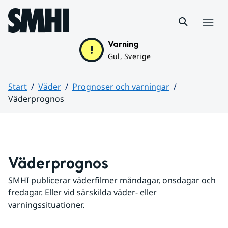
Hoppa till sidans innehåll
Meny
Varning
Gul, Sverige
Start
Väder
Prognoser och varningar
Väderprognos
Huvudinnehåll
Väderprognos
SMHI publicerar väderfilmer måndagar, onsdagar och 
fredagar. Eller vid särskilda väder- eller 
varningssituationer.