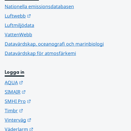
Nationella emissionsdatabasen
Länk till annan webbplats.
Luftwebb
Luftmiljödata
VattenWebb
Datavärdskap, oceanografi och marinbiologi
Datavärdskap för atmosfärkemi
Logga in
Länk till annan webbplats.
AQUA
Länk till annan webbplats.
SIMAIR
Länk till annan webbplats.
SMHI Pro
Länk till annan webbplats.
Timbr
Länk till annan webbplats.
Vinterväg
Länk till annan webbplats.
Väderlarm