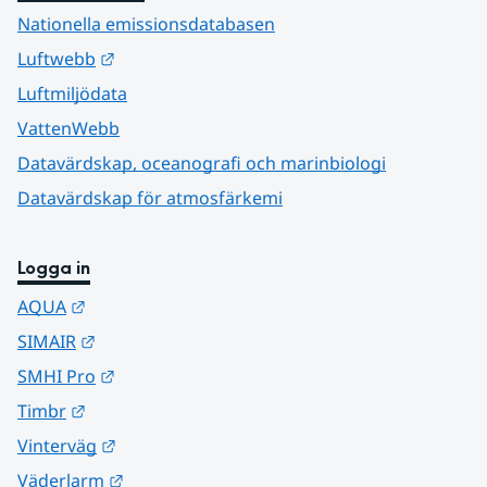
Nationella emissionsdatabasen
Länk till annan webbplats.
Luftwebb
Luftmiljödata
VattenWebb
Datavärdskap, oceanografi och marinbiologi
Datavärdskap för atmosfärkemi
Logga in
Länk till annan webbplats.
AQUA
Länk till annan webbplats.
SIMAIR
Länk till annan webbplats.
SMHI Pro
Länk till annan webbplats.
Timbr
Länk till annan webbplats.
Vinterväg
Länk till annan webbplats.
Väderlarm