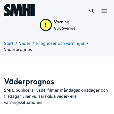
Hoppa till sidans innehåll
Meny
Varning
Gul, Sverige
Start
Väder
Prognoser och varningar
Väderprognos
Huvudinnehåll
Väderprognos
SMHI publicerar väderfilmer måndagar, onsdagar och 
fredagar. Eller vid särskilda väder- eller 
varningssituationer.