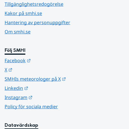
Tillgänglighetsredogörelse
Kakor på smhi.se
Hantering av personuppgifter
Om smhi.se
Följ SMHI
Länk till annan webbplats.
Facebook
Länk till annan webbplats.
X
Länk till annan webbplats.
SMHIs meteorologer på X
Länk till annan webbplats.
Linkedin
Länk till annan webbplats.
Instagram
Policy för sociala medier
Datavärdskap