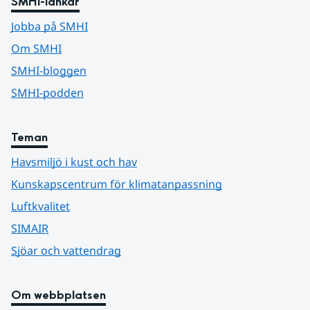
SMHI-länkar
Jobba på SMHI
Om SMHI
SMHI-bloggen
SMHI-podden
Teman
Havsmiljö i kust och hav
Kunskapscentrum för klimatanpassning
Luftkvalitet
SIMAIR
Sjöar och vattendrag
Om webbplatsen