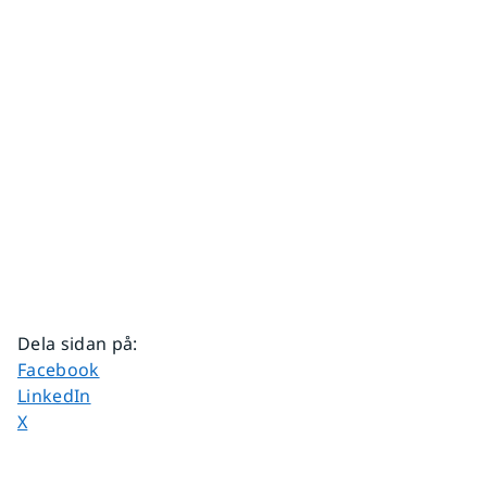
Dela sidan på
:
Dela sidan på
Facebook
Dela sidan på
LinkedIn
Dela sidan på
X