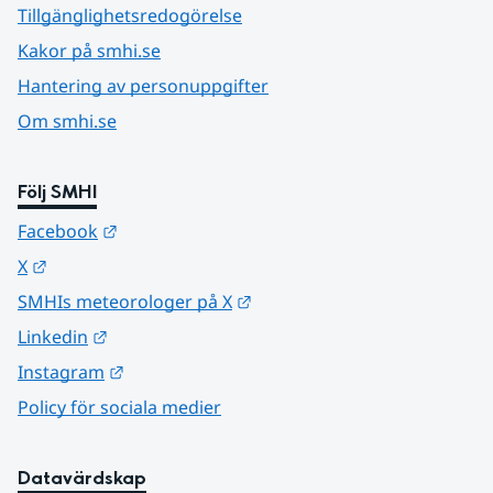
Tillgänglighetsredogörelse
Kakor på smhi.se
Hantering av personuppgifter
Om smhi.se
Följ SMHI
Länk till annan webbplats.
Facebook
Länk till annan webbplats.
X
Länk till annan webbplats.
SMHIs meteorologer på X
Länk till annan webbplats.
Linkedin
Länk till annan webbplats.
Instagram
Policy för sociala medier
Datavärdskap