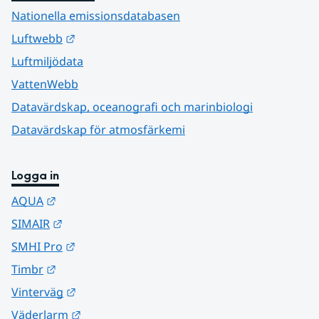
Nationella emissionsdatabasen
Länk till annan webbplats.
Luftwebb
Luftmiljödata
VattenWebb
Datavärdskap, oceanografi och marinbiologi
Datavärdskap för atmosfärkemi
Logga in
Länk till annan webbplats.
AQUA
Länk till annan webbplats.
SIMAIR
Länk till annan webbplats.
SMHI Pro
Länk till annan webbplats.
Timbr
Länk till annan webbplats.
Vinterväg
Länk till annan webbplats.
Väderlarm