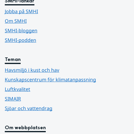
SMHI-länkar
Jobba på SMHI
Om SMHI
SMHI-bloggen
SMHI-podden
Teman
Havsmiljö i kust och hav
Kunskapscentrum för klimatanpassning
Luftkvalitet
SIMAIR
Sjöar och vattendrag
Om webbplatsen