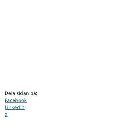
Dela sidan på
:
Dela sidan på
Facebook
Dela sidan på
LinkedIn
Dela sidan på
X