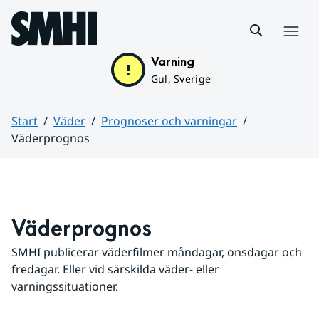
Hoppa till sidans innehåll
Meny
Varning
Gul, Sverige
Start
Väder
Prognoser och varningar
Väderprognos
Huvudinnehåll
Väderprognos
SMHI publicerar väderfilmer måndagar, onsdagar och 
fredagar. Eller vid särskilda väder- eller 
varningssituationer.