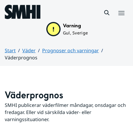
Hoppa till sidans innehåll
Meny
Varning
Gul, Sverige
Start
Väder
Prognoser och varningar
Väderprognos
Huvudinnehåll
Väderprognos
SMHI publicerar väderfilmer måndagar, onsdagar och 
fredagar. Eller vid särskilda väder- eller 
varningssituationer.