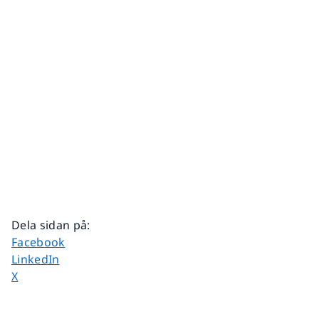
Dela sidan på
:
Dela sidan på
Facebook
Dela sidan på
LinkedIn
Dela sidan på
X