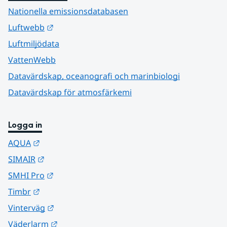
Nationella emissionsdatabasen
Länk till annan webbplats.
Luftwebb
Luftmiljödata
VattenWebb
Datavärdskap, oceanografi och marinbiologi
Datavärdskap för atmosfärkemi
Logga in
Länk till annan webbplats.
AQUA
Länk till annan webbplats.
SIMAIR
Länk till annan webbplats.
SMHI Pro
Länk till annan webbplats.
Timbr
Länk till annan webbplats.
Vinterväg
Länk till annan webbplats.
Väderlarm