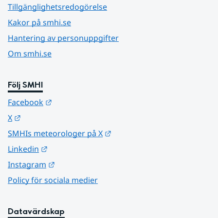
Tillgänglighetsredogörelse
Kakor på smhi.se
Hantering av personuppgifter
Om smhi.se
Följ SMHI
Länk till annan webbplats.
Facebook
Länk till annan webbplats.
X
Länk till annan webbplats.
SMHIs meteorologer på X
Länk till annan webbplats.
Linkedin
Länk till annan webbplats.
Instagram
Policy för sociala medier
Datavärdskap