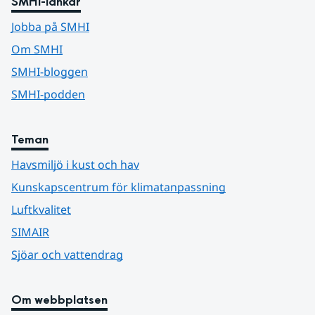
SMHI-länkar
Jobba på SMHI
Om SMHI
SMHI-bloggen
SMHI-podden
Teman
Havsmiljö i kust och hav
Kunskapscentrum för klimatanpassning
Luftkvalitet
SIMAIR
Sjöar och vattendrag
Om webbplatsen