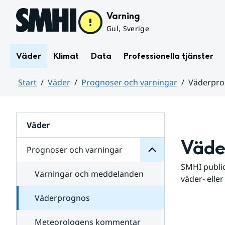
Hoppa till sidans innehåll
Varning
Gul, Sverige
Väder
Klimat
Data
Professionella tjänster
Start
Väder
Prognoser och varningar
Väderpr
varningar
och
Huvudinnehåll
Prognoser
för
Undersidor
Väder
Väde
Prognoser och varningar
SMHI public
Varningar och meddelanden
väder- eller
Väderprognos
Meteorologens kommentar