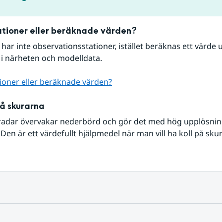
tioner eller beräknade värden?
r har inte observationsstationer, istället beräknas ett värde u
 i närheten och modelldata.
ioner eller beräknade värden?
på skurarna
radar övervakar nederbörd och gör det med hög upplösning 
Den är ett värdefullt hjälpmedel när man vill ha koll på sku