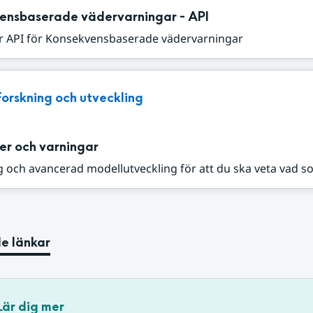
ensbaserade vädervarningar - API
r API för Konsekvensbaserade vädervarningar
Forskning och utveckling
er och varningar
 och avancerad modellutveckling för att du ska veta vad s
e länkar
Lär dig mer