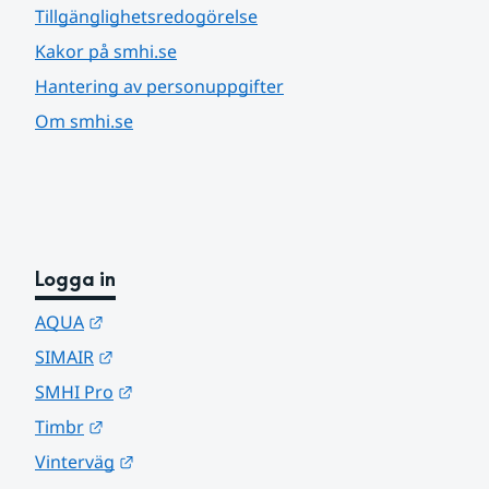
Tillgänglighetsredogörelse
Kakor på smhi.se
Hantering av personuppgifter
Om smhi.se
Logga in
Länk till annan webbplats.
AQUA
Länk till annan webbplats.
SIMAIR
Länk till annan webbplats.
SMHI Pro
Länk till annan webbplats.
Timbr
Länk till annan webbplats.
Vinterväg