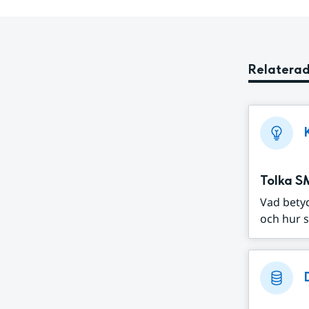
Relaterad
Tolka S
Vad bety
och hur s