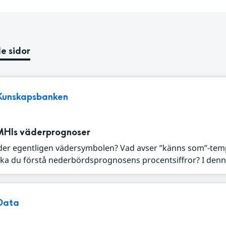
e sidor
Kunskapsbanken
MHIs väderprognoser
der egentligen vädersymbolen? Vad avser ”känns som”-tem
ka du förstå nederbördsprognosens procentsiffror? I denna
Data