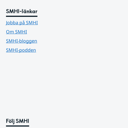
SMHI-länkar
Jobba på SMHI
Om SMHI
SMHI-bloggen
SMHI-podden
Följ SMHI