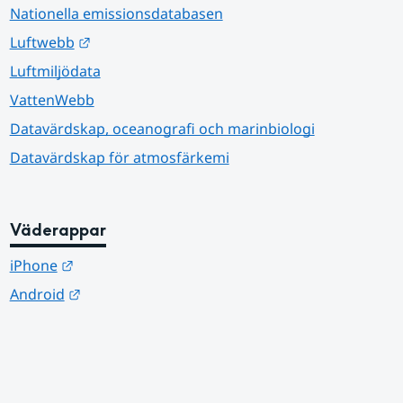
Nationella emissionsdatabasen
Länk till annan webbplats.
Luftwebb
Luftmiljödata
VattenWebb
Datavärdskap, oceanografi och marinbiologi
Datavärdskap för atmosfärkemi
Väderappar
Länk till annan webbplats.
iPhone
Länk till annan webbplats.
Android