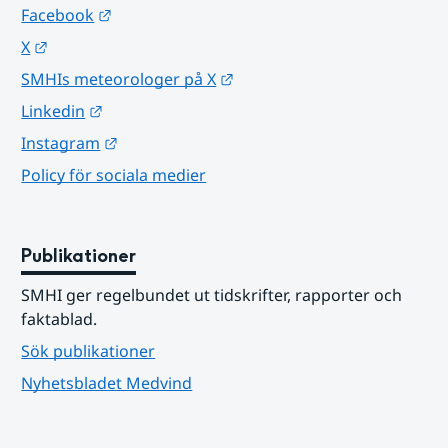
Länk till annan webbplats.
Facebook
Länk till annan webbplats.
X
Länk till annan webbplats.
SMHIs meteorologer på X
Länk till annan webbplats.
Linkedin
Länk till annan webbplats.
Instagram
Policy för sociala medier
Publikationer
SMHI ger regelbundet ut tidskrifter, rapporter och 
faktablad.
Sök publikationer
Nyhetsbladet Medvind