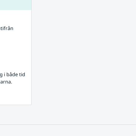
tifrån 
i både tid 
rarna.