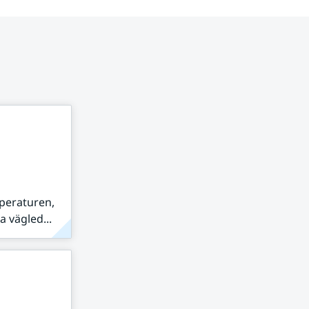
peraturen,
 vägled...