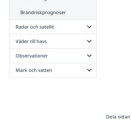
Brandriskprognoser
Radar och satellit
Väder till havs
Undersidor
för
Radar
Observationer
Undersidor
och
för
satellit
Väder
Mark och vatten
Undersidor
till
för
havs
Observationer
Undersidor
för
Mark
och
vatten
Dela sidan