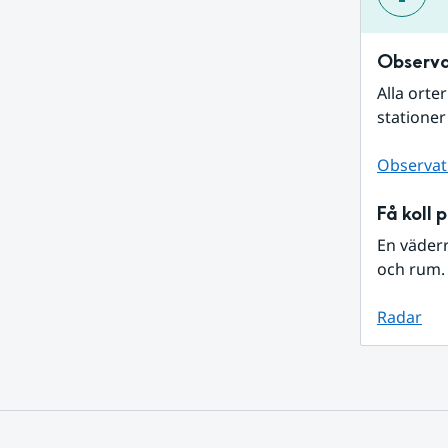
Observa
Alla orte
stationer
Observat
Få koll 
En väder
och rum. 
Radar