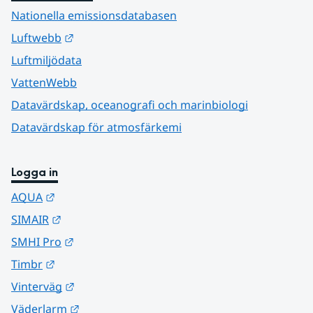
Nationella emissionsdatabasen
Länk till annan webbplats.
Luftwebb
Luftmiljödata
VattenWebb
Datavärdskap, oceanografi och marinbiologi
Datavärdskap för atmosfärkemi
Logga in
Länk till annan webbplats.
AQUA
Länk till annan webbplats.
SIMAIR
Länk till annan webbplats.
SMHI Pro
Länk till annan webbplats.
Timbr
Länk till annan webbplats.
Vinterväg
Länk till annan webbplats.
Väderlarm