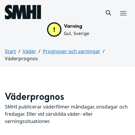
Hoppa till sidans innehåll
Meny
Varning
Gul, Sverige
Start
Väder
Prognoser och varningar
Väderprognos
Huvudinnehåll
Väderprognos
SMHI publicerar väderfilmer måndagar, onsdagar och 
fredagar. Eller vid särskilda väder- eller 
varningssituationer.