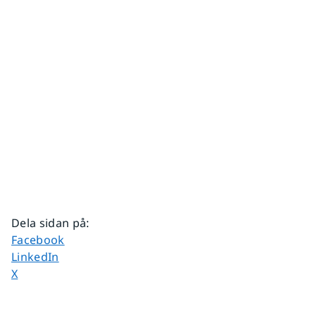
Dela sidan på
:
Dela sidan på
Facebook
Dela sidan på
LinkedIn
Dela sidan på
X