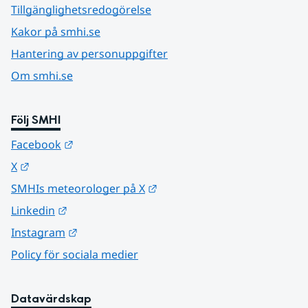
Tillgänglighetsredogörelse
Kakor på smhi.se
Hantering av personuppgifter
Om smhi.se
Följ SMHI
Länk till annan webbplats.
Facebook
Länk till annan webbplats.
X
Länk till annan webbplats.
SMHIs meteorologer på X
Länk till annan webbplats.
Linkedin
Länk till annan webbplats.
Instagram
Policy för sociala medier
Datavärdskap