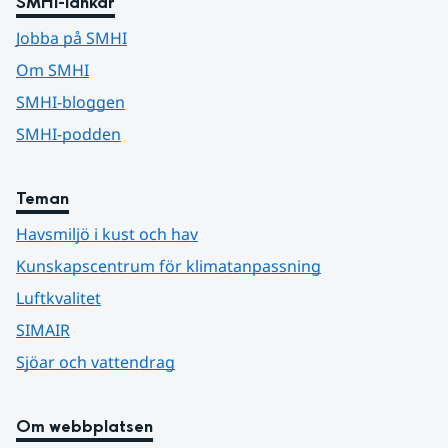
SMHI-länkar
Jobba på SMHI
Om SMHI
SMHI-bloggen
SMHI-podden
Teman
Havsmiljö i kust och hav
Kunskapscentrum för klimatanpassning
Luftkvalitet
SIMAIR
Sjöar och vattendrag
Om webbplatsen