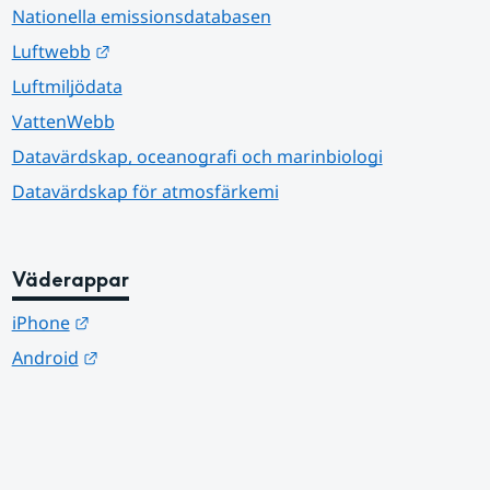
Nationella emissionsdatabasen
Länk till annan webbplats.
Luftwebb
Luftmiljödata
VattenWebb
Datavärdskap, oceanografi och marinbiologi
Datavärdskap för atmosfärkemi
Väderappar
Länk till annan webbplats.
iPhone
Länk till annan webbplats.
Android