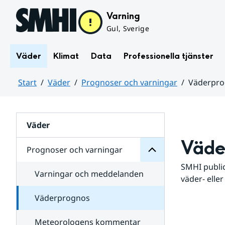
Hoppa till sidans innehåll
Varning
Gul, Sverige
Väder
Klimat
Data
Professionella tjänster
Start
Väder
Prognoser och varningar
Väderpr
varningar
och
Huvudinnehåll
Prognoser
för
Undersidor
Väder
Väde
Prognoser och varningar
SMHI public
Varningar och meddelanden
väder- eller
Väderprognos
Meteorologens kommentar