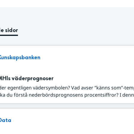
e sidor
Kunskapsbanken
MHIs väderprognoser
der egentligen vädersymbolen? Vad avser ”känns som”-tem
ka du förstå nederbördsprognosens procentsiffror? I denna
Data