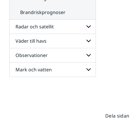
Brandriskprognoser
Radar och satellit
Väder till havs
Undersidor
för
Radar
Observationer
Undersidor
och
för
satellit
Väder
Mark och vatten
Undersidor
till
för
havs
Observationer
Undersidor
för
Mark
och
vatten
Dela sidan