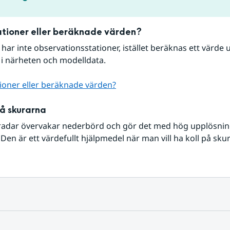
tioner eller beräknade värden?
r har inte observationsstationer, istället beräknas ett värde u
 i närheten och modelldata.
ioner eller beräknade värden?
på skurarna
radar övervakar nederbörd och gör det med hög upplösning 
Den är ett värdefullt hjälpmedel när man vill ha koll på sku