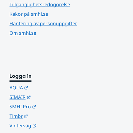
Tillgänglighetsredogörelse
Kakor på smhi.se
Hantering av personuppgifter
Om smhi.se
Logga in
Länk till annan webbplats.
AQUA
Länk till annan webbplats.
SIMAIR
Länk till annan webbplats.
SMHI Pro
Länk till annan webbplats.
Timbr
Länk till annan webbplats.
Vinterväg