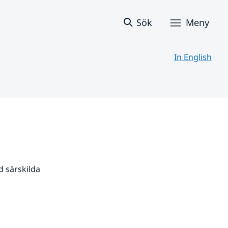
Sök
Meny
In English
 särskilda 