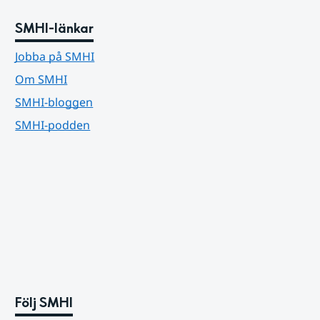
SMHI-länkar
Jobba på SMHI
Om SMHI
SMHI-bloggen
SMHI-podden
Följ SMHI