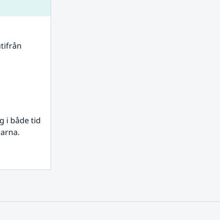
tifrån 
i både tid 
rarna.