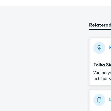
Relaterad
Tolka S
Vad bety
och hur s