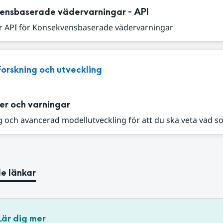
ensbaserade vädervarningar - API
r API för Konsekvensbaserade vädervarningar
Forskning och utveckling
er och varningar
 och avancerad modellutveckling för att du ska veta vad s
e länkar
Lär dig mer