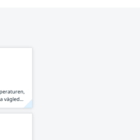
peraturen,
 vägled...