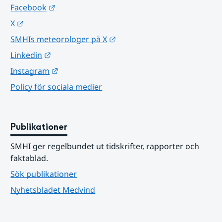
Länk till annan webbplats.
Facebook
Länk till annan webbplats.
X
Länk till annan webbplats.
SMHIs meteorologer på X
Länk till annan webbplats.
Linkedin
Länk till annan webbplats.
Instagram
Policy för sociala medier
Publikationer
SMHI ger regelbundet ut tidskrifter, rapporter och 
faktablad.
Sök publikationer
Nyhetsbladet Medvind