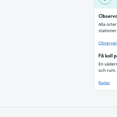
Observa
Alla orte
stationer
Observat
Få koll 
En väder
och rum. 
Radar