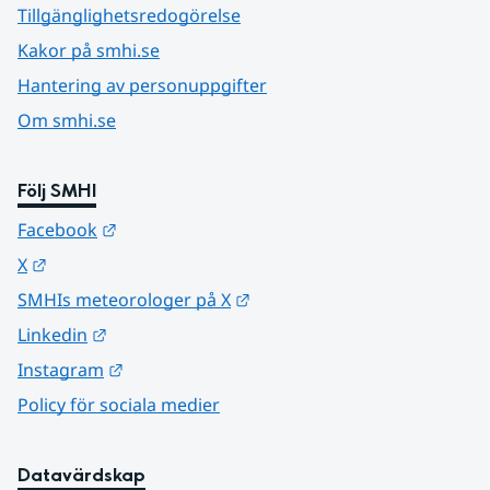
Tillgänglighetsredogörelse
Kakor på smhi.se
Hantering av personuppgifter
Om smhi.se
Följ SMHI
Länk till annan webbplats.
Facebook
Länk till annan webbplats.
X
Länk till annan webbplats.
SMHIs meteorologer på X
Länk till annan webbplats.
Linkedin
Länk till annan webbplats.
Instagram
Policy för sociala medier
Datavärdskap