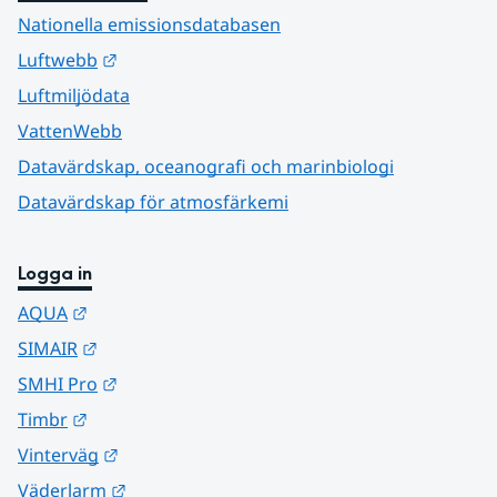
Nationella emissionsdatabasen
Länk till annan webbplats.
Luftwebb
Luftmiljödata
VattenWebb
Datavärdskap, oceanografi och marinbiologi
Datavärdskap för atmosfärkemi
Logga in
Länk till annan webbplats.
AQUA
Länk till annan webbplats.
SIMAIR
Länk till annan webbplats.
SMHI Pro
Länk till annan webbplats.
Timbr
Länk till annan webbplats.
Vinterväg
Länk till annan webbplats.
Väderlarm