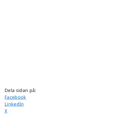
Dela sidan på
:
Dela sidan på
Facebook
Dela sidan på
LinkedIn
Dela sidan på
X