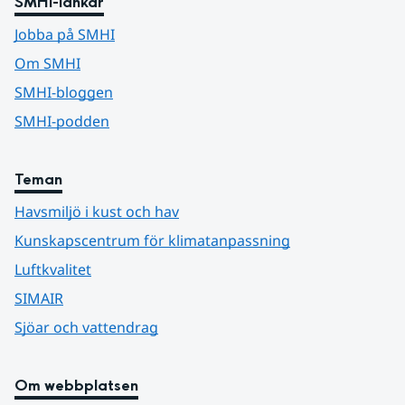
SMHI-länkar
Jobba på SMHI
Om SMHI
SMHI-bloggen
SMHI-podden
Teman
Havsmiljö i kust och hav
Kunskapscentrum för klimatanpassning
Luftkvalitet
SIMAIR
Sjöar och vattendrag
Om webbplatsen