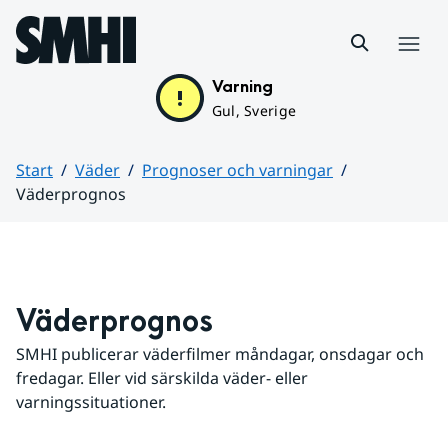
Hoppa till sidans innehåll
Meny
Varning
Gul, Sverige
Start
Väder
Prognoser och varningar
Väderprognos
Huvudinnehåll
Väderprognos
SMHI publicerar väderfilmer måndagar, onsdagar och 
fredagar. Eller vid särskilda väder- eller 
varningssituationer.