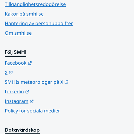
Tillgänglighetsredogörelse
Kakor på smhi.se
Hantering av personuppgifter
Om smhi.se
Följ SMHI
Länk till annan webbplats.
Facebook
Länk till annan webbplats.
X
Länk till annan webbplats.
SMHIs meteorologer på X
Länk till annan webbplats.
Linkedin
Länk till annan webbplats.
Instagram
Policy för sociala medier
Datavärdskap