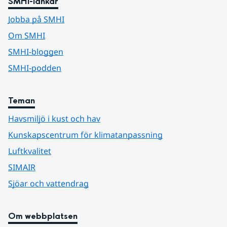
SMHI-länkar
Jobba på SMHI
Om SMHI
SMHI-bloggen
SMHI-podden
Teman
Havsmiljö i kust och hav
Kunskapscentrum för klimatanpassning
Luftkvalitet
SIMAIR
Sjöar och vattendrag
Om webbplatsen