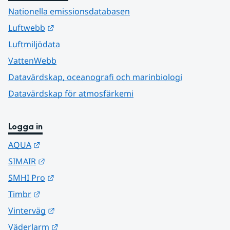
Nationella emissionsdatabasen
Länk till annan webbplats.
Luftwebb
Luftmiljödata
VattenWebb
Datavärdskap, oceanografi och marinbiologi
Datavärdskap för atmosfärkemi
Logga in
Länk till annan webbplats.
AQUA
Länk till annan webbplats.
SIMAIR
Länk till annan webbplats.
SMHI Pro
Länk till annan webbplats.
Timbr
Länk till annan webbplats.
Vinterväg
Länk till annan webbplats.
Väderlarm