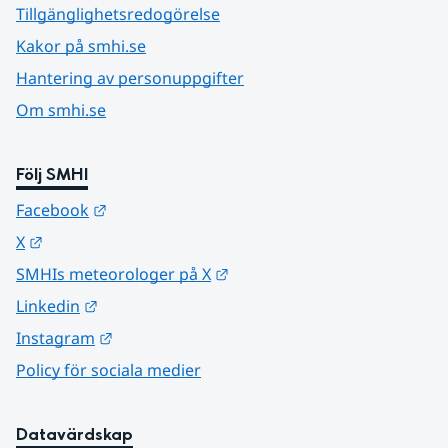
Tillgänglighetsredogörelse
Kakor på smhi.se
Hantering av personuppgifter
Om smhi.se
Följ SMHI
Länk till annan webbplats.
Facebook
Länk till annan webbplats.
X
Länk till annan webbplats.
SMHIs meteorologer på X
Länk till annan webbplats.
Linkedin
Länk till annan webbplats.
Instagram
Policy för sociala medier
Datavärdskap