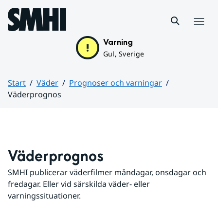
Hoppa till sidans innehåll
Meny
Varning
Gul, Sverige
Start
Väder
Prognoser och varningar
Väderprognos
Huvudinnehåll
Väderprognos
SMHI publicerar väderfilmer måndagar, onsdagar och 
fredagar. Eller vid särskilda väder- eller 
varningssituationer.