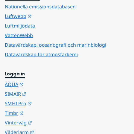
Nationella emissionsdatabasen
Länk till annan webbplats.
Luftwebb
Luftmiljödata
VattenWebb
Datavärdskap, oceanografi och marinbiologi
Datavärdskap för atmosfärkemi
Logga in
Länk till annan webbplats.
AQUA
Länk till annan webbplats.
SIMAIR
Länk till annan webbplats.
SMHI Pro
Länk till annan webbplats.
Timbr
Länk till annan webbplats.
Vinterväg
Länk till annan webbplats.
Väderlarm