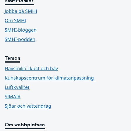
SMHI-länkar
Jobba på SMHI
Om SMHI
SMHI-bloggen
SMHI-podden
Teman
Havsmiljö i kust och hav
Kunskapscentrum för klimatanpassning
Luftkvalitet
SIMAIR
Sjöar och vattendrag
Om webbplatsen