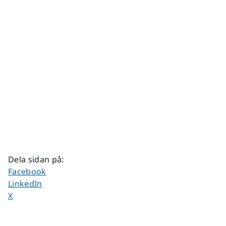
Dela sidan på
:
Dela sidan på
Facebook
Dela sidan på
LinkedIn
Dela sidan på
X