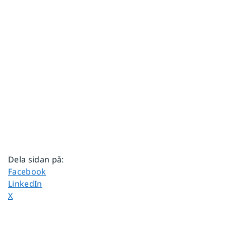
Dela sidan på
:
Dela sidan på
Facebook
Dela sidan på
LinkedIn
Dela sidan på
X