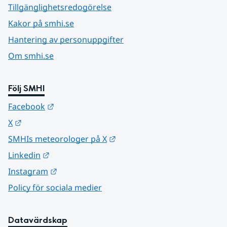
Tillgänglighetsredogörelse
Kakor på smhi.se
Hantering av personuppgifter
Om smhi.se
Följ SMHI
Länk till annan webbplats.
Facebook
Länk till annan webbplats.
X
Länk till annan webbplats.
SMHIs meteorologer på X
Länk till annan webbplats.
Linkedin
Länk till annan webbplats.
Instagram
Policy för sociala medier
Datavärdskap