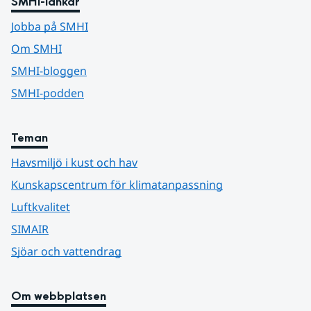
SMHI-länkar
Jobba på SMHI
Om SMHI
SMHI-bloggen
SMHI-podden
Teman
Havsmiljö i kust och hav
Kunskapscentrum för klimatanpassning
Luftkvalitet
SIMAIR
Sjöar och vattendrag
Om webbplatsen