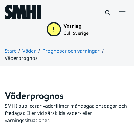
Hoppa till sidans innehåll
Meny
Varning
Gul, Sverige
Start
Väder
Prognoser och varningar
Väderprognos
Huvudinnehåll
Väderprognos
SMHI publicerar väderfilmer måndagar, onsdagar och 
fredagar. Eller vid särskilda väder- eller 
varningssituationer.