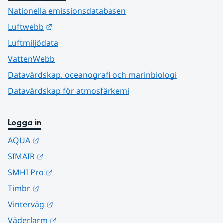
Nationella emissionsdatabasen
Länk till annan webbplats.
Luftwebb
Luftmiljödata
VattenWebb
Datavärdskap, oceanografi och marinbiologi
Datavärdskap för atmosfärkemi
Logga in
Länk till annan webbplats.
AQUA
Länk till annan webbplats.
SIMAIR
Länk till annan webbplats.
SMHI Pro
Länk till annan webbplats.
Timbr
Länk till annan webbplats.
Vinterväg
Länk till annan webbplats.
Väderlarm