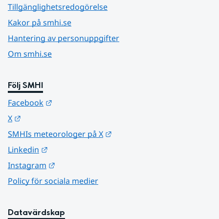
Tillgänglighetsredogörelse
Kakor på smhi.se
Hantering av personuppgifter
Om smhi.se
Följ SMHI
Länk till annan webbplats.
Facebook
Länk till annan webbplats.
X
Länk till annan webbplats.
SMHIs meteorologer på X
Länk till annan webbplats.
Linkedin
Länk till annan webbplats.
Instagram
Policy för sociala medier
Datavärdskap