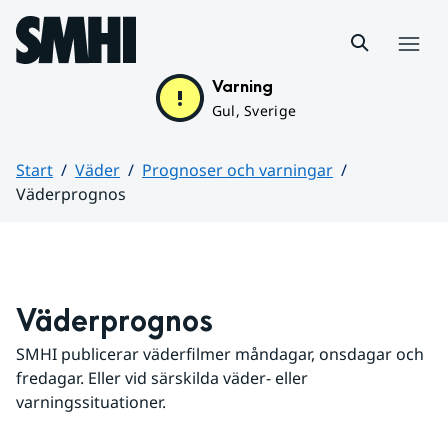
Hoppa till sidans innehåll
Meny
Varning
Gul, Sverige
Start
Väder
Prognoser och varningar
Väderprognos
Huvudinnehåll
Väderprognos
SMHI publicerar väderfilmer måndagar, onsdagar och 
fredagar. Eller vid särskilda väder- eller 
varningssituationer.