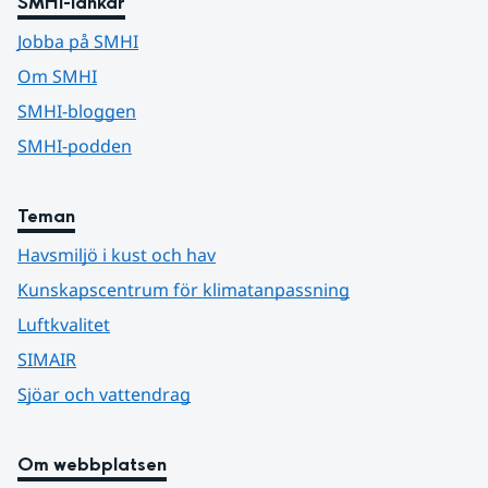
SMHI-länkar
Jobba på SMHI
Om SMHI
SMHI-bloggen
SMHI-podden
Teman
Havsmiljö i kust och hav
Kunskapscentrum för klimatanpassning
Luftkvalitet
SIMAIR
Sjöar och vattendrag
Om webbplatsen