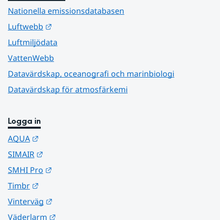
Nationella emissionsdatabasen
Länk till annan webbplats.
Luftwebb
Luftmiljödata
VattenWebb
Datavärdskap, oceanografi och marinbiologi
Datavärdskap för atmosfärkemi
Logga in
Länk till annan webbplats.
AQUA
Länk till annan webbplats.
SIMAIR
Länk till annan webbplats.
SMHI Pro
Länk till annan webbplats.
Timbr
Länk till annan webbplats.
Vinterväg
Länk till annan webbplats.
Väderlarm