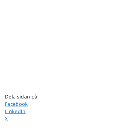
Dela sidan på
:
Dela sidan på
Facebook
Dela sidan på
LinkedIn
Dela sidan på
X