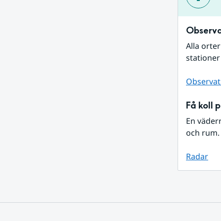
Observa
Alla orte
stationer
Observat
Få koll 
En väder
och rum. 
Radar