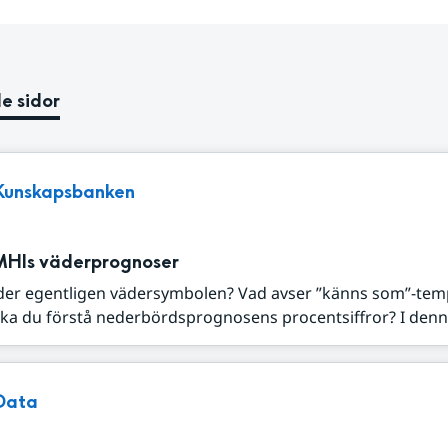
e sidor
Kunskapsbanken
MHIs väderprognoser
der egentligen vädersymbolen? Vad avser ”känns som”-tem
ka du förstå nederbördsprognosens procentsiffror? I denna
Data