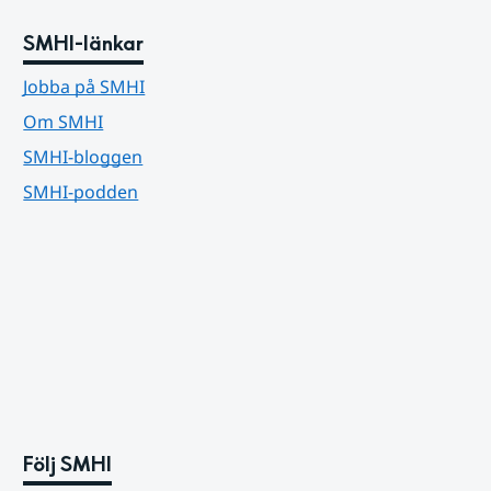
SMHI-länkar
Jobba på SMHI
Om SMHI
SMHI-bloggen
SMHI-podden
Följ SMHI