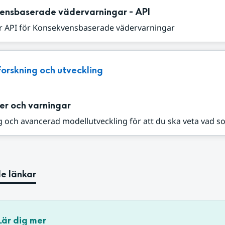
ensbaserade vädervarningar - API
r API för Konsekvensbaserade vädervarningar
Forskning och utveckling
er och varningar
 och avancerad modellutveckling för att du ska veta vad s
e länkar
Lär dig mer