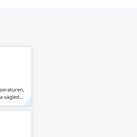
peraturen,
 vägled...