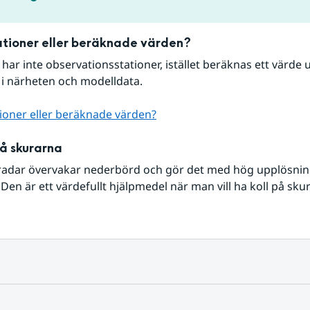
tioner eller beräknade värden?
r har inte observationsstationer, istället beräknas ett värde u
 i närheten och modelldata.
ioner eller beräknade värden?
på skurarna
radar övervakar nederbörd och gör det med hög upplösning 
Den är ett värdefullt hjälpmedel när man vill ha koll på sku