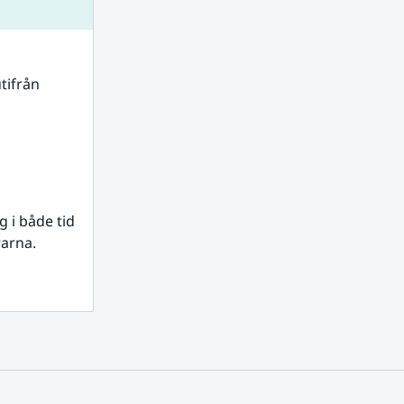
tifrån 
i både tid 
rarna.