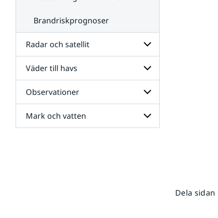
Brandriskprognoser
Radar och satellit
Väder till havs
Undersidor
för
Radar
Observationer
Undersidor
och
för
satellit
Väder
Mark och vatten
Undersidor
till
för
havs
Observationer
Undersidor
för
Mark
och
vatten
Dela sidan