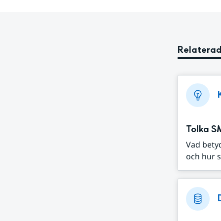
Relaterad
Tolka S
Vad bety
och hur s