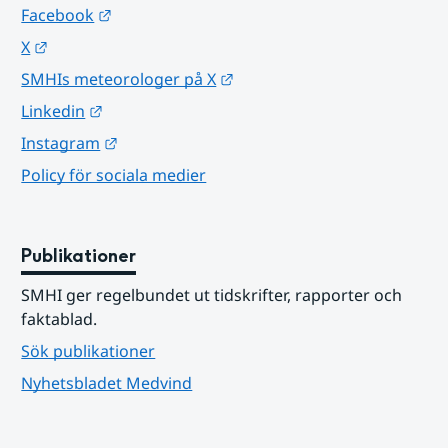
Länk till annan webbplats.
Facebook
Länk till annan webbplats.
X
Länk till annan webbplats.
SMHIs meteorologer på X
Länk till annan webbplats.
Linkedin
Länk till annan webbplats.
Instagram
Policy för sociala medier
Publikationer
SMHI ger regelbundet ut tidskrifter, rapporter och 
faktablad.
Sök publikationer
Nyhetsbladet Medvind