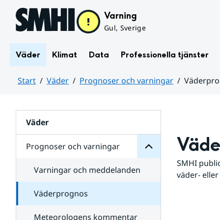
Hoppa till sidans innehåll
Varning
Gul, Sverige
Väder
Klimat
Data
Professionella tjänster
Start
Väder
Prognoser och varningar
Väderpr
varningar
och
Huvudinnehåll
Prognoser
för
Undersidor
Väder
Väde
Prognoser och varningar
SMHI public
Varningar och meddelanden
väder- eller
Väderprognos
Meteorologens kommentar