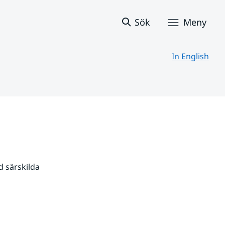
Sök
Meny
In English
 särskilda 