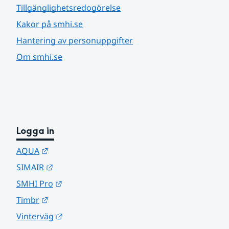
Tillgänglighetsredogörelse
Kakor på smhi.se
Hantering av personuppgifter
Om smhi.se
Logga in
Länk till annan webbplats.
AQUA
Länk till annan webbplats.
SIMAIR
Länk till annan webbplats.
SMHI Pro
Länk till annan webbplats.
Timbr
Länk till annan webbplats.
Vinterväg