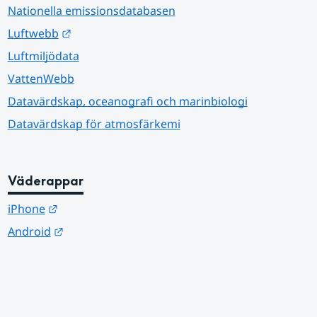
Nationella emissionsdatabasen
Länk till annan webbplats.
Luftwebb
Luftmiljödata
VattenWebb
Datavärdskap, oceanografi och marinbiologi
Datavärdskap för atmosfärkemi
Väderappar
Länk till annan webbplats.
iPhone
Länk till annan webbplats.
Android