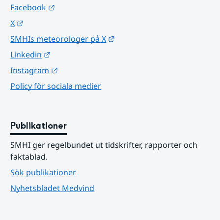
Länk till annan webbplats.
Facebook
Länk till annan webbplats.
X
Länk till annan webbplats.
SMHIs meteorologer på X
Länk till annan webbplats.
Linkedin
Länk till annan webbplats.
Instagram
Policy för sociala medier
Publikationer
SMHI ger regelbundet ut tidskrifter, rapporter och 
faktablad.
Sök publikationer
Nyhetsbladet Medvind