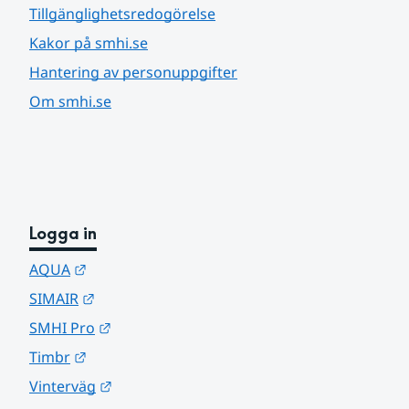
Tillgänglighetsredogörelse
Kakor på smhi.se
Hantering av personuppgifter
Om smhi.se
Logga in
Länk till annan webbplats.
AQUA
Länk till annan webbplats.
SIMAIR
Länk till annan webbplats.
SMHI Pro
Länk till annan webbplats.
Timbr
Länk till annan webbplats.
Vinterväg