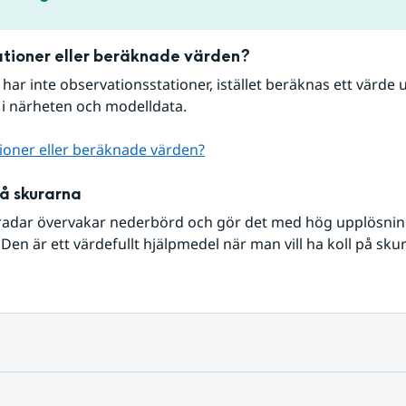
tioner eller beräknade värden?
r har inte observationsstationer, istället beräknas ett värde u
 i närheten och modelldata.
ioner eller beräknade värden?
på skurarna
radar övervakar nederbörd och gör det med hög upplösning 
Den är ett värdefullt hjälpmedel när man vill ha koll på sku