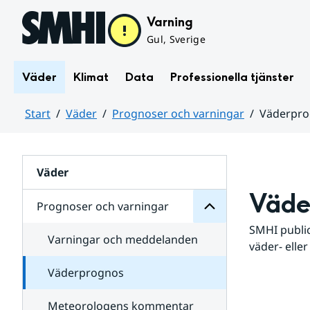
Hoppa till sidans innehåll
Varning
Gul, Sverige
Väder
Klimat
Data
Professionella tjänster
Start
Väder
Prognoser och varningar
Väderpr
varningar
och
Huvudinnehåll
Prognoser
för
Undersidor
Väder
Väde
Prognoser och varningar
SMHI public
Varningar och meddelanden
väder- eller
Väderprognos
Meteorologens kommentar