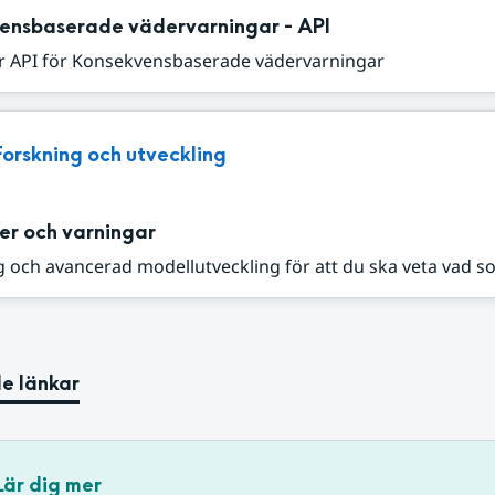
ensbaserade vädervarningar - API
r API för Konsekvensbaserade vädervarningar
Forskning och utveckling
er och varningar
 och avancerad modellutveckling för att du ska veta vad s
e länkar
Lär dig mer