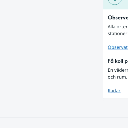
Observa
Alla orte
stationer
Observat
Få koll 
En väder
och rum. 
Radar