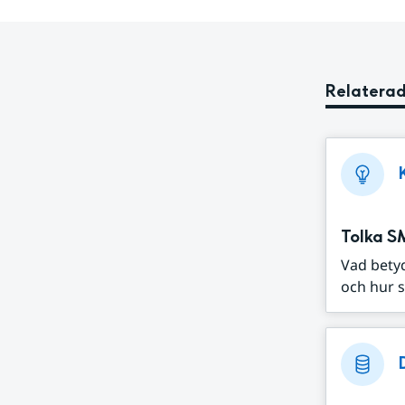
Relaterad
Tolka S
Vad bety
och hur s