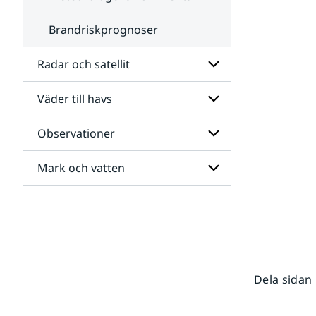
Brandriskprognoser
Radar och satellit
Väder till havs
Undersidor
för
Radar
Observationer
Undersidor
och
för
satellit
Väder
Mark och vatten
Undersidor
till
för
havs
Observationer
Undersidor
för
Mark
och
vatten
Dela sidan