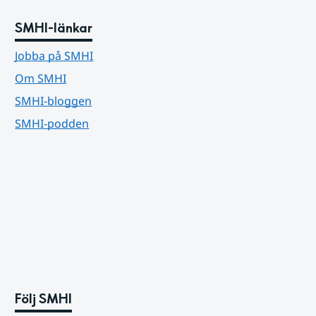
SMHI-länkar
Jobba på SMHI
Om SMHI
SMHI-bloggen
SMHI-podden
Följ SMHI