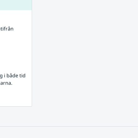
tifrån 
i både tid 
rarna.