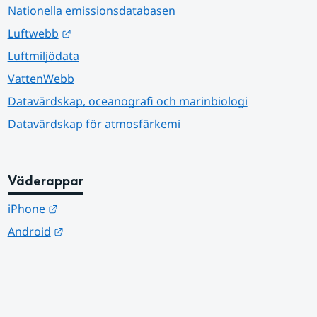
Nationella emissionsdatabasen
Länk till annan webbplats.
Luftwebb
Luftmiljödata
VattenWebb
Datavärdskap, oceanografi och marinbiologi
Datavärdskap för atmosfärkemi
Väderappar
Länk till annan webbplats.
iPhone
Länk till annan webbplats.
Android