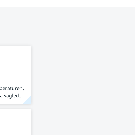
peraturen,
 vägled...