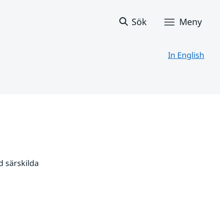
Sök
Meny
In English
 särskilda 