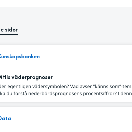
e sidor
Kunskapsbanken
MHIs väderprognoser
der egentligen vädersymbolen? Vad avser ”känns som”-tem
ka du förstå nederbördsprognosens procentsiffror? I denna
Data