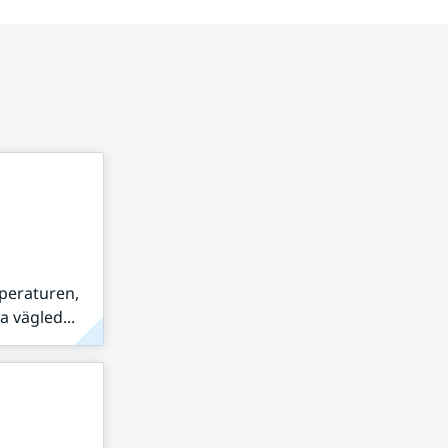
peraturen,
 vägled...