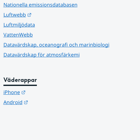
Nationella emissionsdatabasen
Länk till annan webbplats.
Luftwebb
Luftmiljödata
VattenWebb
Datavärdskap, oceanografi och marinbiologi
Datavärdskap för atmosfärkemi
Väderappar
Länk till annan webbplats.
iPhone
Länk till annan webbplats.
Android