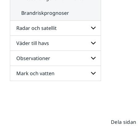
Brandriskprognoser
Radar och satellit
Väder till havs
Undersidor
för
Radar
Observationer
Undersidor
och
för
satellit
Väder
Mark och vatten
Undersidor
till
för
havs
Observationer
Undersidor
för
Mark
och
vatten
Dela sidan