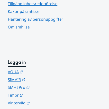
Tillgänglighetsredogörelse
Kakor på smhi.se
Hantering av personuppgifter
Om smhi.se
Logga in
Länk till annan webbplats.
AQUA
Länk till annan webbplats.
SIMAIR
Länk till annan webbplats.
SMHI Pro
Länk till annan webbplats.
Timbr
Länk till annan webbplats.
Vinterväg