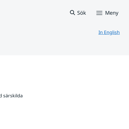
Sök
Meny
In English
 särskilda 