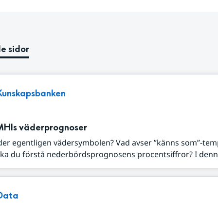
e sidor
Kunskapsbanken
MHIs väderprognoser
der egentligen vädersymbolen? Vad avser ”känns som”-tem
ka du förstå nederbördsprognosens procentsiffror? I denna
Data