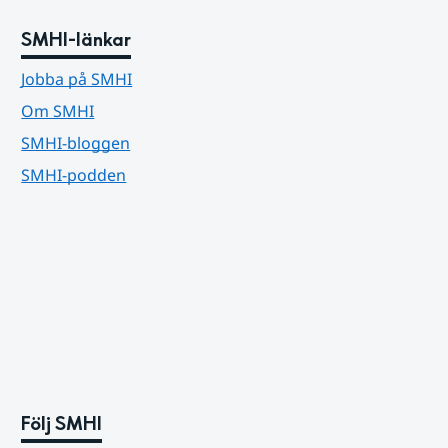
SMHI-länkar
Jobba på SMHI
Om SMHI
SMHI-bloggen
SMHI-podden
Följ SMHI