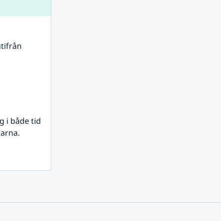
tifrån 
i både tid 
rarna.