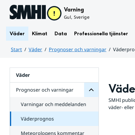
Hoppa till sidans innehåll
Varning
Gul, Sverige
Väder
Klimat
Data
Professionella tjänster
Start
Väder
Prognoser och varningar
Väderpr
varningar
och
Huvudinnehåll
Prognoser
för
Undersidor
Väder
Väde
Prognoser och varningar
SMHI public
Varningar och meddelanden
väder- eller
Väderprognos
Meteorologens kommentar