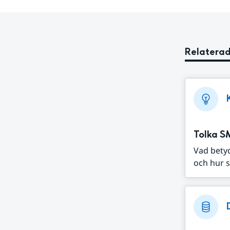
Relaterad
Tolka S
Vad bety
och hur s