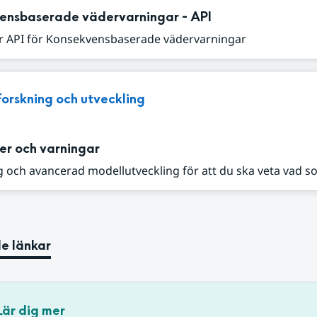
ensbaserade vädervarningar - API
r API för Konsekvensbaserade vädervarningar
Forskning och utveckling
er och varningar
 och avancerad modellutveckling för att du ska veta vad s
e länkar
Lär dig mer