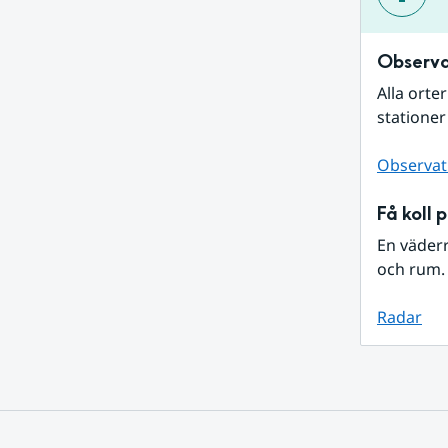
Observa
Alla orte
stationer
Observat
Få koll 
En väder
och rum. 
Radar