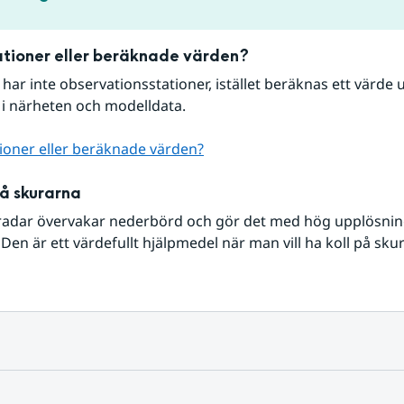
tioner eller beräknade värden?
r har inte observationsstationer, istället beräknas ett värde u
 i närheten och modelldata.
ioner eller beräknade värden?
på skurarna
radar övervakar nederbörd och gör det med hög upplösning 
Den är ett värdefullt hjälpmedel när man vill ha koll på sku