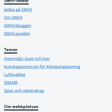
SMHI-länkar
Jobba på SMHI
Om SMHI
SMHI-bloggen
SMHI-podden
Teman
Havsmiljö i kust och hav
Kunskapscentrum för klimatanpassning
Luftkvalitet
SIMAIR
Sjöar och vattendrag
Om webbplatsen