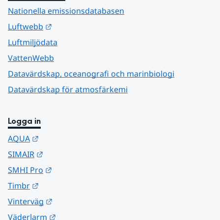
Nationella emissionsdatabasen
Länk till annan webbplats.
Luftwebb
Luftmiljödata
VattenWebb
Datavärdskap, oceanografi och marinbiologi
Datavärdskap för atmosfärkemi
Logga in
Länk till annan webbplats.
AQUA
Länk till annan webbplats.
SIMAIR
Länk till annan webbplats.
SMHI Pro
Länk till annan webbplats.
Timbr
Länk till annan webbplats.
Vinterväg
Länk till annan webbplats.
Väderlarm