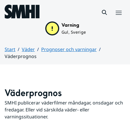
Hoppa till sidans innehåll
Meny
Varning
Gul, Sverige
Start
Väder
Prognoser och varningar
Väderprognos
Huvudinnehåll
Väderprognos
SMHI publicerar väderfilmer måndagar, onsdagar och 
fredagar. Eller vid särskilda väder- eller 
varningssituationer.