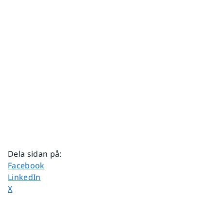
Dela sidan på
:
Dela sidan på
Facebook
Dela sidan på
LinkedIn
Dela sidan på
X