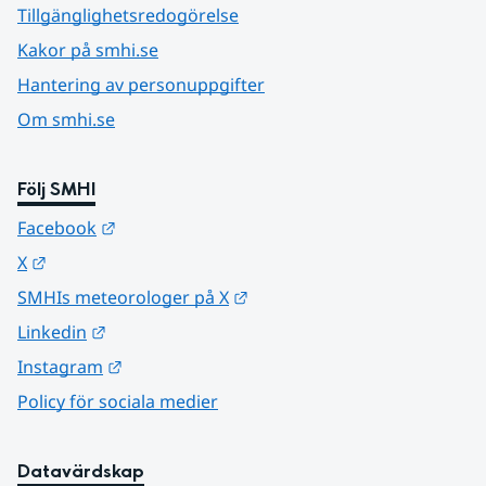
Tillgänglighetsredogörelse
Kakor på smhi.se
Hantering av personuppgifter
Om smhi.se
Följ SMHI
Länk till annan webbplats.
Facebook
Länk till annan webbplats.
X
Länk till annan webbplats.
SMHIs meteorologer på X
Länk till annan webbplats.
Linkedin
Länk till annan webbplats.
Instagram
Policy för sociala medier
Datavärdskap