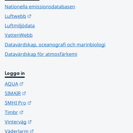
Nationella emissionsdatabasen
Länk till annan webbplats.
Luftwebb
Luftmiljödata
VattenWebb
Datavärdskap, oceanografi och marinbiologi
Datavärdskap för atmosfärkemi
Logga in
Länk till annan webbplats.
AQUA
Länk till annan webbplats.
SIMAIR
Länk till annan webbplats.
SMHI Pro
Länk till annan webbplats.
Timbr
Länk till annan webbplats.
Vinterväg
Länk till annan webbplats.
Väderlarm