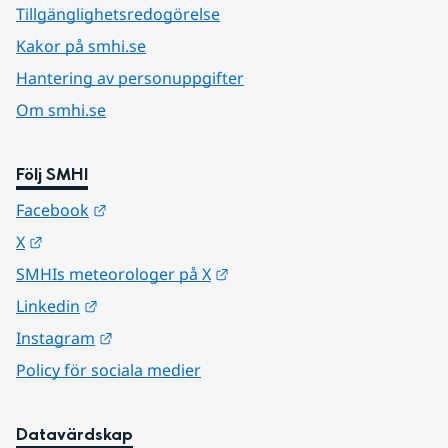
Tillgänglighetsredogörelse
Kakor på smhi.se
Hantering av personuppgifter
Om smhi.se
Följ SMHI
Länk till annan webbplats.
Facebook
Länk till annan webbplats.
X
Länk till annan webbplats.
SMHIs meteorologer på X
Länk till annan webbplats.
Linkedin
Länk till annan webbplats.
Instagram
Policy för sociala medier
Datavärdskap