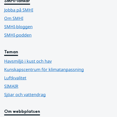
SMHI-länkar
Jobba på SMHI
Om SMHI
SMHI-bloggen
SMHI-podden
Teman
Havsmiljö i kust och hav
Kunskapscentrum för klimatanpassning
Luftkvalitet
SIMAIR
Sjöar och vattendrag
Om webbplatsen