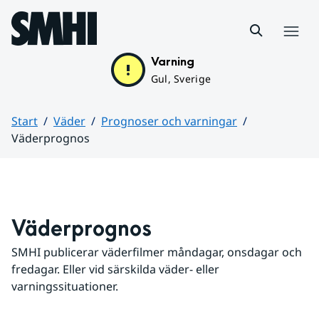
Hoppa till sidans innehåll
Meny
Varning
Gul, Sverige
Start
Väder
Prognoser och varningar
Väderprognos
Huvudinnehåll
Väderprognos
SMHI publicerar väderfilmer måndagar, onsdagar och 
fredagar. Eller vid särskilda väder- eller 
varningssituationer.