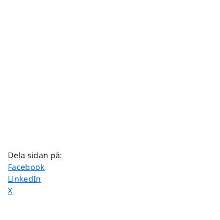
Dela sidan på
:
Dela sidan på
Facebook
Dela sidan på
LinkedIn
Dela sidan på
X