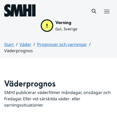
Hoppa till sidans innehåll
Meny
Varning
Gul, Sverige
Start
Väder
Prognoser och varningar
Väderprognos
Huvudinnehåll
Väderprognos
SMHI publicerar väderfilmer måndagar, onsdagar och 
fredagar. Eller vid särskilda väder- eller 
varningssituationer.