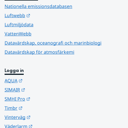
Nationella emissionsdatabasen
Länk till annan webbplats.
Luftwebb
Luftmiljödata
VattenWebb
Datavärdskap, oceanografi och marinbiologi
Datavärdskap för atmosfärkemi
Logga in
Länk till annan webbplats.
AQUA
Länk till annan webbplats.
SIMAIR
Länk till annan webbplats.
SMHI Pro
Länk till annan webbplats.
Timbr
Länk till annan webbplats.
Vinterväg
Länk till annan webbplats.
Väderlarm