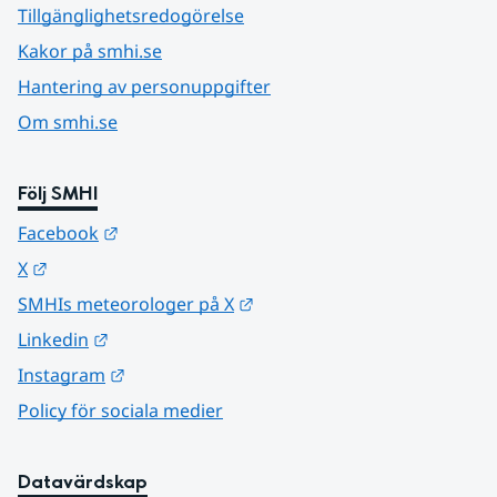
Tillgänglighetsredogörelse
Kakor på smhi.se
Hantering av personuppgifter
Om smhi.se
Följ SMHI
Länk till annan webbplats.
Facebook
Länk till annan webbplats.
X
Länk till annan webbplats.
SMHIs meteorologer på X
Länk till annan webbplats.
Linkedin
Länk till annan webbplats.
Instagram
Policy för sociala medier
Datavärdskap