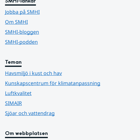
SMHI-länkar
Jobba på SMHI
Om SMHI
SMHI-bloggen
SMHI-podden
Teman
Havsmiljö i kust och hav
Kunskapscentrum för klimatanpassning
Luftkvalitet
SIMAIR
Sjöar och vattendrag
Om webbplatsen