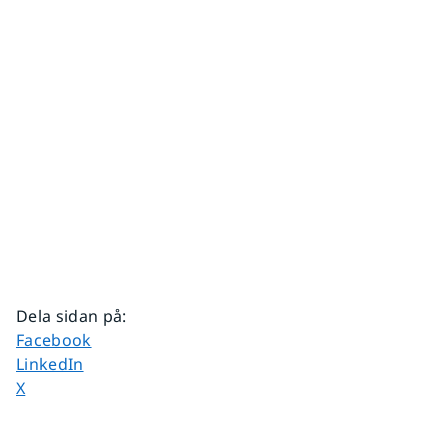
Dela sidan på
:
Dela sidan på
Facebook
Dela sidan på
LinkedIn
Dela sidan på
X