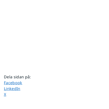
Dela sidan på
:
Dela sidan på
Facebook
Dela sidan på
LinkedIn
Dela sidan på
X