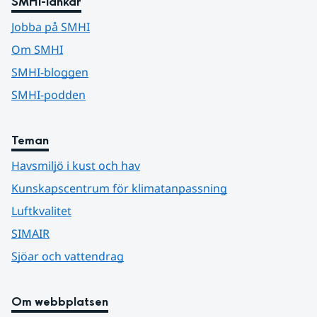
SMHI-länkar
Jobba på SMHI
Om SMHI
SMHI-bloggen
SMHI-podden
Teman
Havsmiljö i kust och hav
Kunskapscentrum för klimatanpassning
Luftkvalitet
SIMAIR
Sjöar och vattendrag
Om webbplatsen