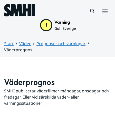
Hoppa till sidans innehåll
Meny
Varning
Gul, Sverige
Start
Väder
Prognoser och varningar
Väderprognos
Huvudinnehåll
Väderprognos
SMHI publicerar väderfilmer måndagar, onsdagar och 
fredagar. Eller vid särskilda väder- eller 
varningssituationer.