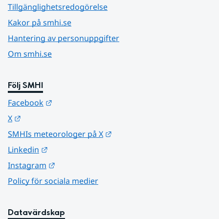
Tillgänglighetsredogörelse
Kakor på smhi.se
Hantering av personuppgifter
Om smhi.se
Följ SMHI
Länk till annan webbplats.
Facebook
Länk till annan webbplats.
X
Länk till annan webbplats.
SMHIs meteorologer på X
Länk till annan webbplats.
Linkedin
Länk till annan webbplats.
Instagram
Policy för sociala medier
Datavärdskap