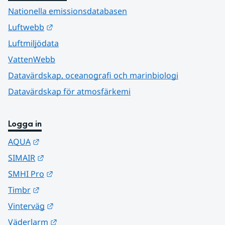
Nationella emissionsdatabasen
Länk till annan webbplats.
Luftwebb
Luftmiljödata
VattenWebb
Datavärdskap, oceanografi och marinbiologi
Datavärdskap för atmosfärkemi
Logga in
Länk till annan webbplats.
AQUA
Länk till annan webbplats.
SIMAIR
Länk till annan webbplats.
SMHI Pro
Länk till annan webbplats.
Timbr
Länk till annan webbplats.
Vinterväg
Länk till annan webbplats.
Väderlarm