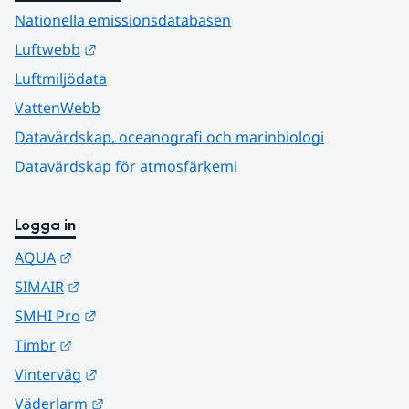
Nationella emissionsdatabasen
Länk till annan webbplats.
Luftwebb
Luftmiljödata
VattenWebb
Datavärdskap, oceanografi och marinbiologi
Datavärdskap för atmosfärkemi
Logga in
Länk till annan webbplats.
AQUA
Länk till annan webbplats.
SIMAIR
Länk till annan webbplats.
SMHI Pro
Länk till annan webbplats.
Timbr
Länk till annan webbplats.
Vinterväg
Länk till annan webbplats.
Väderlarm