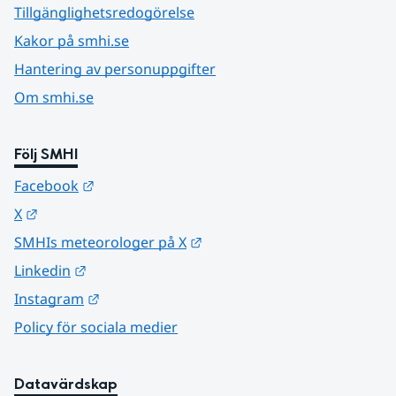
Tillgänglighetsredogörelse
Kakor på smhi.se
Hantering av personuppgifter
Om smhi.se
Följ SMHI
Länk till annan webbplats.
Facebook
Länk till annan webbplats.
X
Länk till annan webbplats.
SMHIs meteorologer på X
Länk till annan webbplats.
Linkedin
Länk till annan webbplats.
Instagram
Policy för sociala medier
Datavärdskap