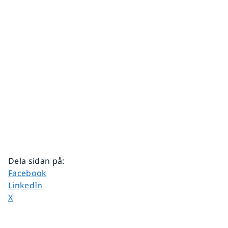
Dela sidan på
:
Dela sidan på
Facebook
Dela sidan på
LinkedIn
Dela sidan på
X