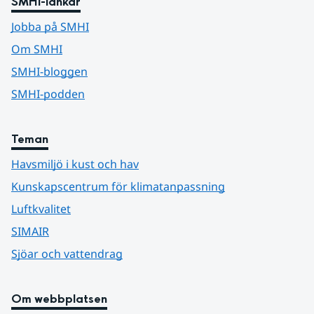
SMHI-länkar
Jobba på SMHI
Om SMHI
SMHI-bloggen
SMHI-podden
Teman
Havsmiljö i kust och hav
Kunskapscentrum för klimatanpassning
Luftkvalitet
SIMAIR
Sjöar och vattendrag
Om webbplatsen