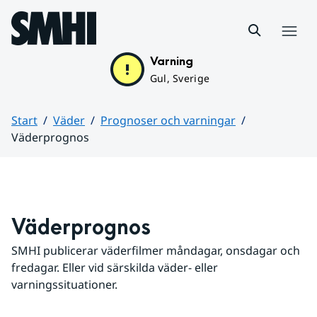
Hoppa till sidans innehåll
Meny
Varning
Gul, Sverige
Start
Väder
Prognoser och varningar
Väderprognos
Huvudinnehåll
Väderprognos
SMHI publicerar väderfilmer måndagar, onsdagar och 
fredagar. Eller vid särskilda väder- eller 
varningssituationer.