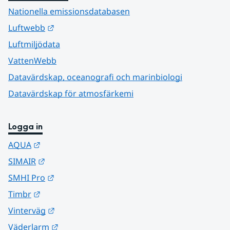
Nationella emissionsdatabasen
Länk till annan webbplats.
Luftwebb
Luftmiljödata
VattenWebb
Datavärdskap, oceanografi och marinbiologi
Datavärdskap för atmosfärkemi
Logga in
Länk till annan webbplats.
AQUA
Länk till annan webbplats.
SIMAIR
Länk till annan webbplats.
SMHI Pro
Länk till annan webbplats.
Timbr
Länk till annan webbplats.
Vinterväg
Länk till annan webbplats.
Väderlarm