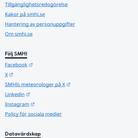
Tillgänglighetsredogörelse
Kakor på smhi.se
Hantering av personuppgifter
Om smhi.se
Följ SMHI
Länk till annan webbplats.
Facebook
Länk till annan webbplats.
X
Länk till annan webbplats.
SMHIs meteorologer på X
Länk till annan webbplats.
Linkedin
Länk till annan webbplats.
Instagram
Policy för sociala medier
Datavärdskap