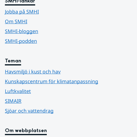
SMHI-länkar
Jobba på SMHI
Om SMHI
SMHI-bloggen
SMHI-podden
Teman
Havsmiljö i kust och hav
Kunskapscentrum för klimatanpassning
Luftkvalitet
SIMAIR
Sjöar och vattendrag
Om webbplatsen