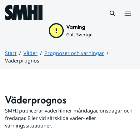
Hoppa till sidans innehåll
Meny
Varning
Gul, Sverige
Start
Väder
Prognoser och varningar
Väderprognos
Huvudinnehåll
Väderprognos
SMHI publicerar väderfilmer måndagar, onsdagar och 
fredagar. Eller vid särskilda väder- eller 
varningssituationer.