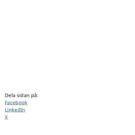
Dela sidan på
:
Dela sidan på
Facebook
Dela sidan på
LinkedIn
Dela sidan på
X