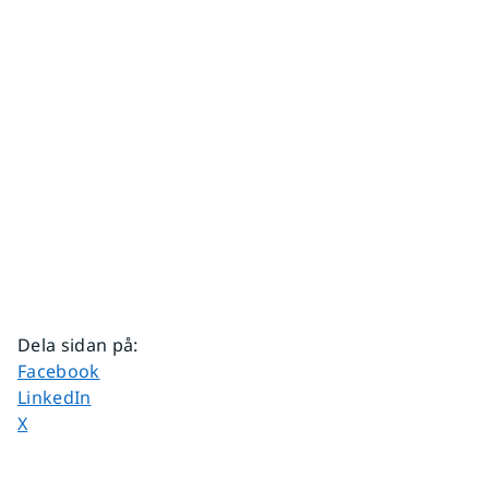
Dela sidan på
:
Dela sidan på
Facebook
Dela sidan på
LinkedIn
Dela sidan på
X