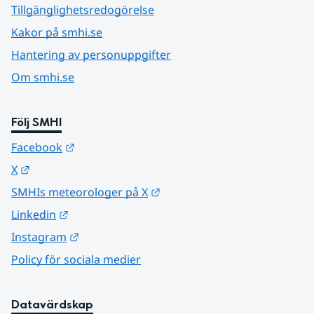
Tillgänglighetsredogörelse
Kakor på smhi.se
Hantering av personuppgifter
Om smhi.se
Följ SMHI
Länk till annan webbplats.
Facebook
Länk till annan webbplats.
X
Länk till annan webbplats.
SMHIs meteorologer på X
Länk till annan webbplats.
Linkedin
Länk till annan webbplats.
Instagram
Policy för sociala medier
Datavärdskap