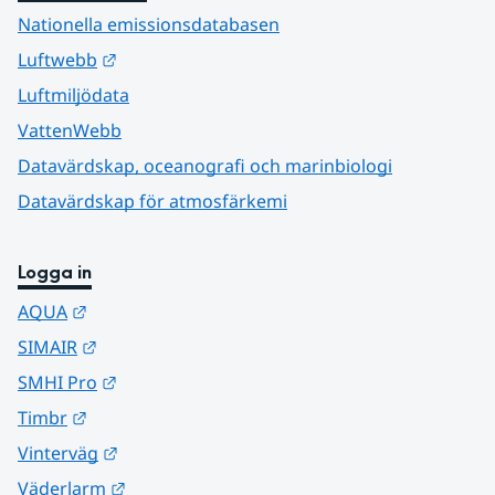
Nationella emissionsdatabasen
Länk till annan webbplats.
Luftwebb
Luftmiljödata
VattenWebb
Datavärdskap, oceanografi och marinbiologi
Datavärdskap för atmosfärkemi
Logga in
Länk till annan webbplats.
AQUA
Länk till annan webbplats.
SIMAIR
Länk till annan webbplats.
SMHI Pro
Länk till annan webbplats.
Timbr
Länk till annan webbplats.
Vinterväg
Länk till annan webbplats.
Väderlarm