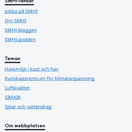
SMHI-länkar
Jobba på SMHI
Om SMHI
SMHI-bloggen
SMHI-podden
Teman
Havsmiljö i kust och hav
Kunskapscentrum för klimatanpassning
Luftkvalitet
SIMAIR
Sjöar och vattendrag
Om webbplatsen