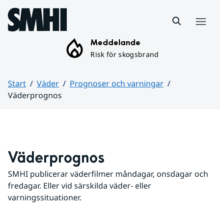
Hoppa till sidans innehåll
Meny
Meddelande
Risk för skogsbrand
Start
Väder
Prognoser och varningar
Väderprognos
Huvudinnehåll
Väderprognos
SMHI publicerar väderfilmer måndagar, onsdagar och 
fredagar. Eller vid särskilda väder- eller 
varningssituationer.