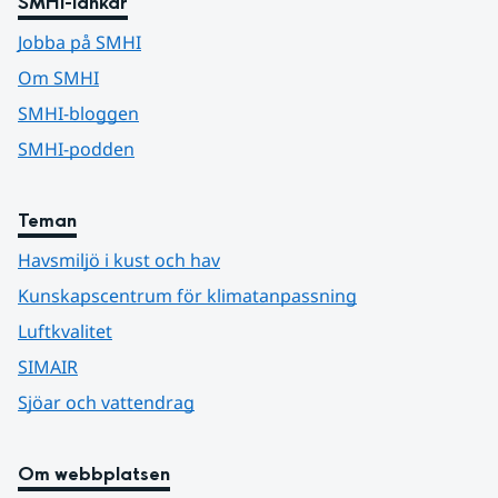
SMHI-länkar
Jobba på SMHI
Om SMHI
SMHI-bloggen
SMHI-podden
Teman
Havsmiljö i kust och hav
Kunskapscentrum för klimatanpassning
Luftkvalitet
SIMAIR
Sjöar och vattendrag
Om webbplatsen