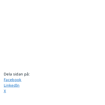
Dela sidan på
:
Dela sidan på
Facebook
Dela sidan på
LinkedIn
Dela sidan på
X