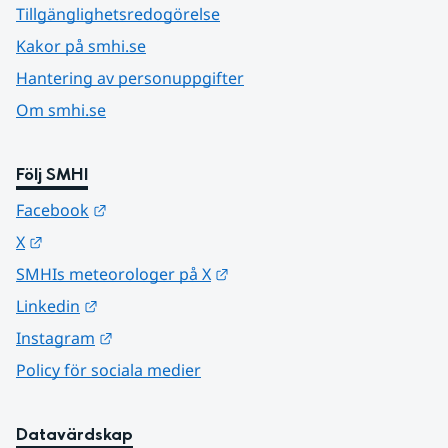
Tillgänglighetsredogörelse
Kakor på smhi.se
Hantering av personuppgifter
Om smhi.se
Följ SMHI
Länk till annan webbplats.
Facebook
Länk till annan webbplats.
X
Länk till annan webbplats.
SMHIs meteorologer på X
Länk till annan webbplats.
Linkedin
Länk till annan webbplats.
Instagram
Policy för sociala medier
Datavärdskap