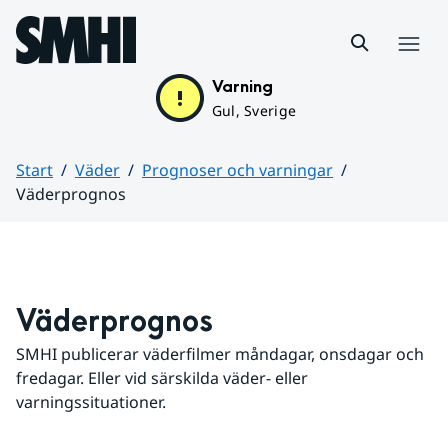
Hoppa till sidans innehåll
Meny
Varning
Gul, Sverige
Start
Väder
Prognoser och varningar
Väderprognos
Huvudinnehåll
Väderprognos
SMHI publicerar väderfilmer måndagar, onsdagar och 
fredagar. Eller vid särskilda väder- eller 
varningssituationer.