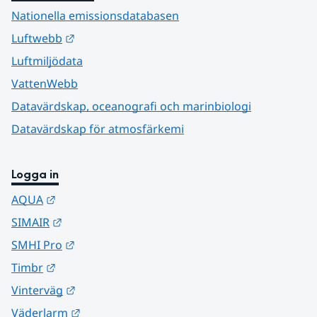
Nationella emissionsdatabasen
Länk till annan webbplats.
Luftwebb
Luftmiljödata
VattenWebb
Datavärdskap, oceanografi och marinbiologi
Datavärdskap för atmosfärkemi
Logga in
Länk till annan webbplats.
AQUA
Länk till annan webbplats.
SIMAIR
Länk till annan webbplats.
SMHI Pro
Länk till annan webbplats.
Timbr
Länk till annan webbplats.
Vinterväg
Länk till annan webbplats.
Väderlarm