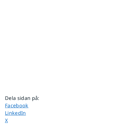
Dela sidan på
:
Dela sidan på
Facebook
Dela sidan på
LinkedIn
Dela sidan på
X