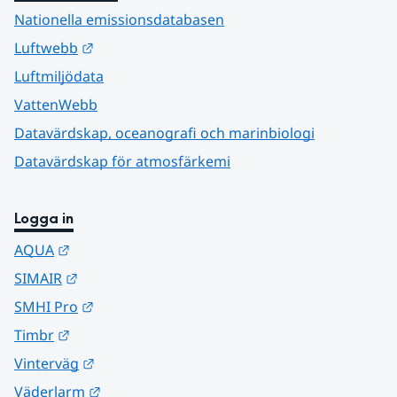
Nationella emissionsdatabasen
Länk till annan webbplats.
Luftwebb
Luftmiljödata
VattenWebb
Datavärdskap, oceanografi och marinbiologi
Datavärdskap för atmosfärkemi
Logga in
Länk till annan webbplats.
AQUA
Länk till annan webbplats.
SIMAIR
Länk till annan webbplats.
SMHI Pro
Länk till annan webbplats.
Timbr
Länk till annan webbplats.
Vinterväg
Länk till annan webbplats.
Väderlarm