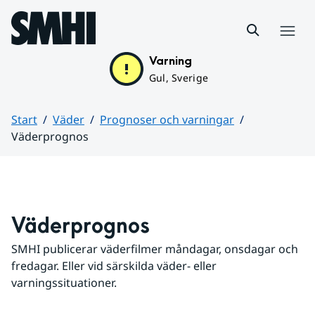
Hoppa till sidans innehåll
Meny
Varning
Gul, Sverige
Start
Väder
Prognoser och varningar
Väderprognos
Huvudinnehåll
Väderprognos
SMHI publicerar väderfilmer måndagar, onsdagar och 
fredagar. Eller vid särskilda väder- eller 
varningssituationer.