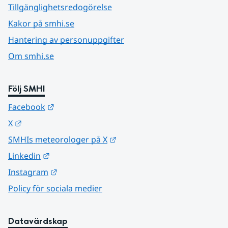
Tillgänglighetsredogörelse
Kakor på smhi.se
Hantering av personuppgifter
Om smhi.se
Följ SMHI
Länk till annan webbplats.
Facebook
Länk till annan webbplats.
X
Länk till annan webbplats.
SMHIs meteorologer på X
Länk till annan webbplats.
Linkedin
Länk till annan webbplats.
Instagram
Policy för sociala medier
Datavärdskap