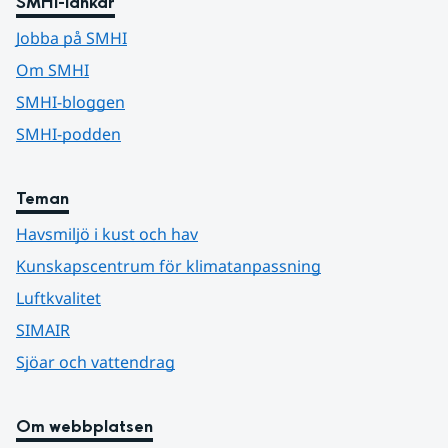
SMHI-länkar
Jobba på SMHI
Om SMHI
SMHI-bloggen
SMHI-podden
Teman
Havsmiljö i kust och hav
Kunskapscentrum för klimatanpassning
Luftkvalitet
SIMAIR
Sjöar och vattendrag
Om webbplatsen