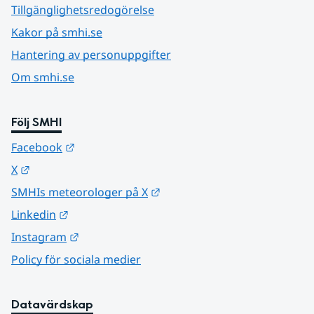
Tillgänglighetsredogörelse
Kakor på smhi.se
Hantering av personuppgifter
Om smhi.se
Följ SMHI
Länk till annan webbplats.
Facebook
Länk till annan webbplats.
X
Länk till annan webbplats.
SMHIs meteorologer på X
Länk till annan webbplats.
Linkedin
Länk till annan webbplats.
Instagram
Policy för sociala medier
Datavärdskap