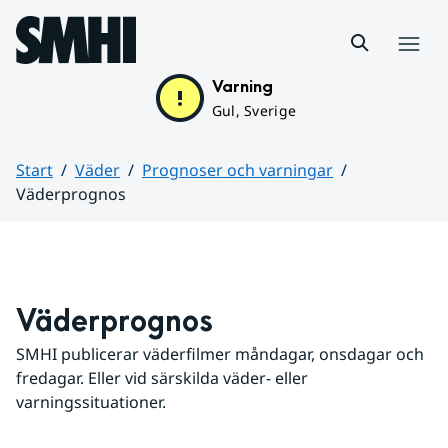
Hoppa till sidans innehåll
Meny
Varning
Gul, Sverige
Start
Väder
Prognoser och varningar
Väderprognos
Huvudinnehåll
Väderprognos
SMHI publicerar väderfilmer måndagar, onsdagar och 
fredagar. Eller vid särskilda väder- eller 
varningssituationer.