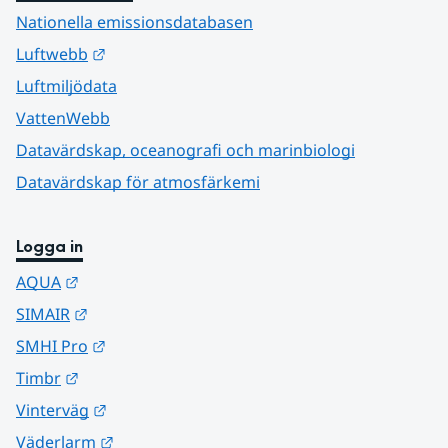
Nationella emissionsdatabasen
Länk till annan webbplats.
Luftwebb
Luftmiljödata
VattenWebb
Datavärdskap, oceanografi och marinbiologi
Datavärdskap för atmosfärkemi
Logga in
Länk till annan webbplats.
AQUA
Länk till annan webbplats.
SIMAIR
Länk till annan webbplats.
SMHI Pro
Länk till annan webbplats.
Timbr
Länk till annan webbplats.
Vinterväg
Länk till annan webbplats.
Väderlarm