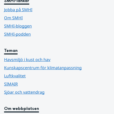
SMHI-länkar
Jobba på SMHI
Om SMHI
SMHI-bloggen
SMHI-podden
Teman
Havsmiljö i kust och hav
Kunskapscentrum för klimatanpassning
Luftkvalitet
SIMAIR
Sjöar och vattendrag
Om webbplatsen