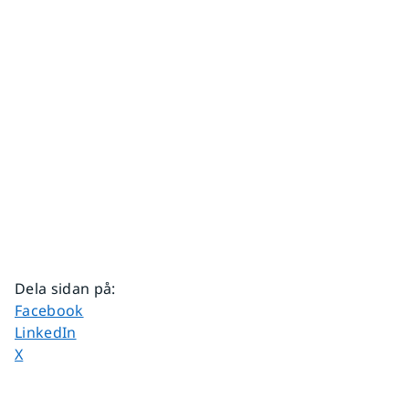
Dela sidan på
:
Dela sidan på
Facebook
Dela sidan på
LinkedIn
Dela sidan på
X