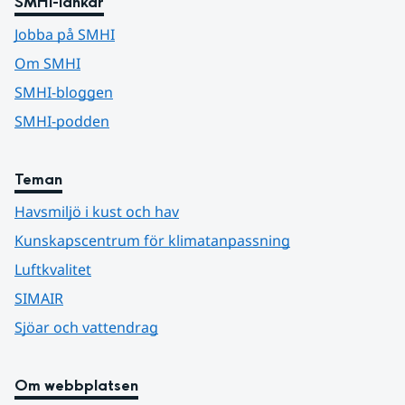
SMHI-länkar
Jobba på SMHI
Om SMHI
SMHI-bloggen
SMHI-podden
Teman
Havsmiljö i kust och hav
Kunskapscentrum för klimatanpassning
Luftkvalitet
SIMAIR
Sjöar och vattendrag
Om webbplatsen