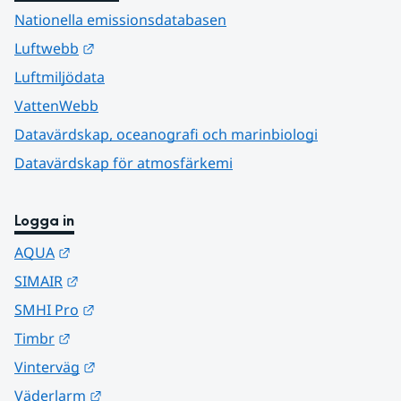
Nationella emissionsdatabasen
Länk till annan webbplats.
Luftwebb
Luftmiljödata
VattenWebb
Datavärdskap, oceanografi och marinbiologi
Datavärdskap för atmosfärkemi
Logga in
Länk till annan webbplats.
AQUA
Länk till annan webbplats.
SIMAIR
Länk till annan webbplats.
SMHI Pro
Länk till annan webbplats.
Timbr
Länk till annan webbplats.
Vinterväg
Länk till annan webbplats.
Väderlarm