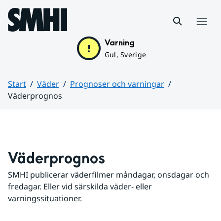
Hoppa till sidans innehåll
Meny
Varning
Gul, Sverige
Start
Väder
Prognoser och varningar
Väderprognos
Huvudinnehåll
Väderprognos
SMHI publicerar väderfilmer måndagar, onsdagar och 
fredagar. Eller vid särskilda väder- eller 
varningssituationer.