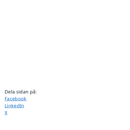
Dela sidan på
:
Dela sidan på
Facebook
Dela sidan på
LinkedIn
Dela sidan på
X