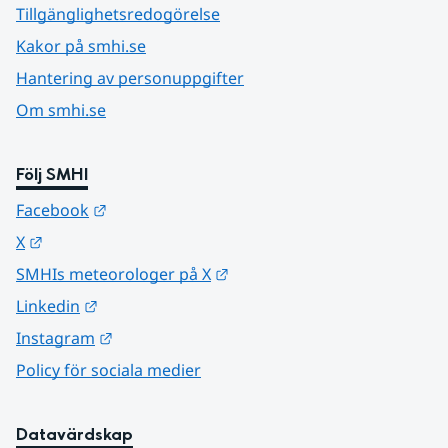
Tillgänglighetsredogörelse
Kakor på smhi.se
Hantering av personuppgifter
Om smhi.se
Följ SMHI
Länk till annan webbplats.
Facebook
Länk till annan webbplats.
X
Länk till annan webbplats.
SMHIs meteorologer på X
Länk till annan webbplats.
Linkedin
Länk till annan webbplats.
Instagram
Policy för sociala medier
Datavärdskap