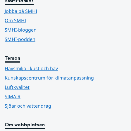
SMHI-länkar
Jobba på SMHI
Om SMHI
SMHI-bloggen
SMHI-podden
Teman
Havsmiljö i kust och hav
Kunskapscentrum för klimatanpassning
Luftkvalitet
SIMAIR
Sjöar och vattendrag
Om webbplatsen