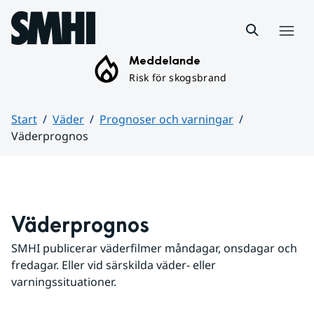
Hoppa till sidans innehåll
Meny
Meddelande
Risk för skogsbrand
Start
Väder
Prognoser och varningar
Väderprognos
Huvudinnehåll
Väderprognos
SMHI publicerar väderfilmer måndagar, onsdagar och 
fredagar. Eller vid särskilda väder- eller 
varningssituationer.