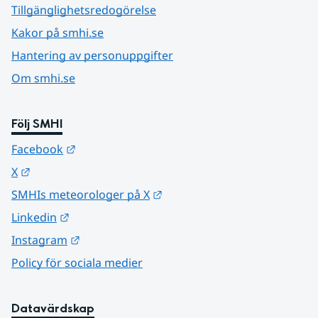
Tillgänglighetsredogörelse
Kakor på smhi.se
Hantering av personuppgifter
Om smhi.se
Följ SMHI
Länk till annan webbplats.
Facebook
Länk till annan webbplats.
X
Länk till annan webbplats.
SMHIs meteorologer på X
Länk till annan webbplats.
Linkedin
Länk till annan webbplats.
Instagram
Policy för sociala medier
Datavärdskap