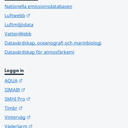
Nationella emissionsdatabasen
Länk till annan webbplats.
Luftwebb
Luftmiljödata
VattenWebb
Datavärdskap, oceanografi och marinbiologi
Datavärdskap för atmosfärkemi
Logga in
Länk till annan webbplats.
AQUA
Länk till annan webbplats.
SIMAIR
Länk till annan webbplats.
SMHI Pro
Länk till annan webbplats.
Timbr
Länk till annan webbplats.
Vinterväg
Länk till annan webbplats.
Väderlarm