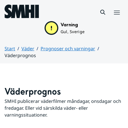
Hoppa till sidans innehåll
Meny
Varning
Gul, Sverige
Start
Väder
Prognoser och varningar
Väderprognos
Huvudinnehåll
Väderprognos
SMHI publicerar väderfilmer måndagar, onsdagar och 
fredagar. Eller vid särskilda väder- eller 
varningssituationer.