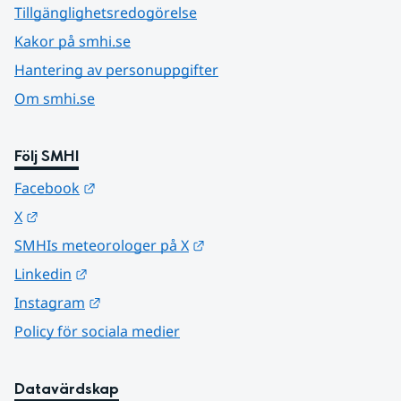
Tillgänglighetsredogörelse
Kakor på smhi.se
Hantering av personuppgifter
Om smhi.se
Följ SMHI
Länk till annan webbplats.
Facebook
Länk till annan webbplats.
X
Länk till annan webbplats.
SMHIs meteorologer på X
Länk till annan webbplats.
Linkedin
Länk till annan webbplats.
Instagram
Policy för sociala medier
Datavärdskap