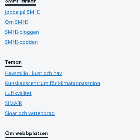
SMHI-länkar
Jobba på SMHI
Om SMHI
SMHI-bloggen
SMHI-podden
Teman
Havsmiljö i kust och hav
Kunskapscentrum för klimatanpassning
Luftkvalitet
SIMAIR
Sjöar och vattendrag
Om webbplatsen