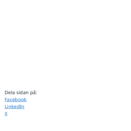
Dela sidan på
:
Dela sidan på
Facebook
Dela sidan på
LinkedIn
Dela sidan på
X