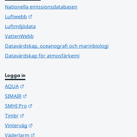
Nationella emissionsdatabasen
Länk till annan webbplats.
Luftwebb
Luftmiljödata
VattenWebb
Datavärdskap, oceanografi och marinbiologi
Datavärdskap för atmosfärkemi
Logga in
Länk till annan webbplats.
AQUA
Länk till annan webbplats.
SIMAIR
Länk till annan webbplats.
SMHI Pro
Länk till annan webbplats.
Timbr
Länk till annan webbplats.
Vinterväg
Länk till annan webbplats.
Väderlarm