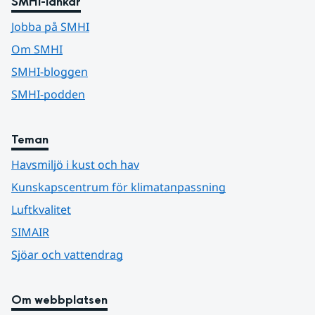
SMHI-länkar
Jobba på SMHI
Om SMHI
SMHI-bloggen
SMHI-podden
Teman
Havsmiljö i kust och hav
Kunskapscentrum för klimatanpassning
Luftkvalitet
SIMAIR
Sjöar och vattendrag
Om webbplatsen