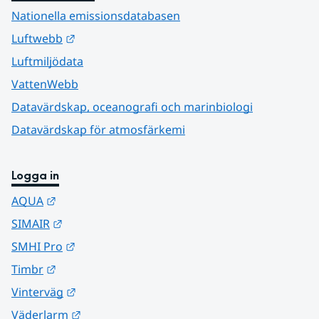
Nationella emissionsdatabasen
Länk till annan webbplats.
Luftwebb
Luftmiljödata
VattenWebb
Datavärdskap, oceanografi och marinbiologi
Datavärdskap för atmosfärkemi
Logga in
Länk till annan webbplats.
AQUA
Länk till annan webbplats.
SIMAIR
Länk till annan webbplats.
SMHI Pro
Länk till annan webbplats.
Timbr
Länk till annan webbplats.
Vinterväg
Länk till annan webbplats.
Väderlarm