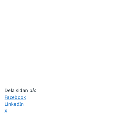
Dela sidan på
:
Dela sidan på
Facebook
Dela sidan på
LinkedIn
Dela sidan på
X