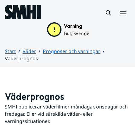
Hoppa till sidans innehåll
Meny
Varning
Gul, Sverige
Start
Väder
Prognoser och varningar
Väderprognos
Huvudinnehåll
Väderprognos
SMHI publicerar väderfilmer måndagar, onsdagar och 
fredagar. Eller vid särskilda väder- eller 
varningssituationer.