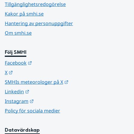
Tillgänglighetsredogörelse
Kakor på smhi.se
Hantering av personuppgifter
Om smhi.se
Följ SMHI
Länk till annan webbplats.
Facebook
Länk till annan webbplats.
X
Länk till annan webbplats.
SMHIs meteorologer på X
Länk till annan webbplats.
Linkedin
Länk till annan webbplats.
Instagram
Policy för sociala medier
Datavärdskap