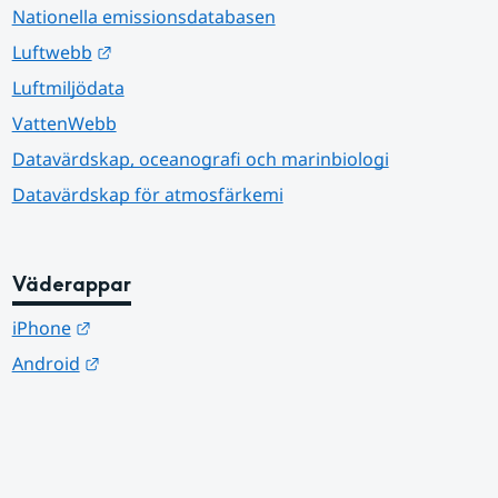
Nationella emissionsdatabasen
Länk till annan webbplats.
Luftwebb
Luftmiljödata
VattenWebb
Datavärdskap, oceanografi och marinbiologi
Datavärdskap för atmosfärkemi
Väderappar
Länk till annan webbplats.
iPhone
Länk till annan webbplats.
Android