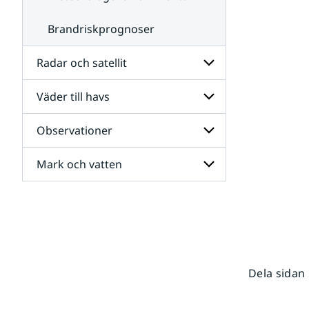
Brandriskprognoser
Radar och satellit
Väder till havs
Undersidor
för
Radar
Observationer
Undersidor
och
för
satellit
Väder
Mark och vatten
Undersidor
till
för
havs
Observationer
Undersidor
för
Mark
och
vatten
Dela sidan