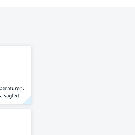
peraturen,
 vägled...