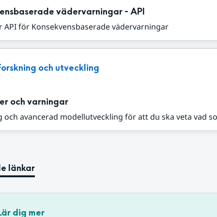
ensbaserade vädervarningar - API
r API för Konsekvensbaserade vädervarningar
Forskning och utveckling
er och varningar
 och avancerad modellutveckling för att du ska veta vad s
e länkar
Lär dig mer