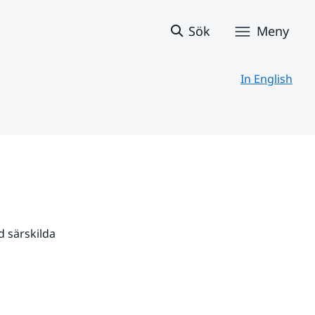
Sök
Meny
In English
 särskilda 