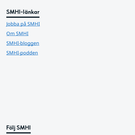
SMHI-länkar
Jobba på SMHI
Om SMHI
SMHI-bloggen
SMHI-podden
Följ SMHI