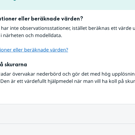
tioner eller beräknade värden?
r har inte observationsstationer, istället beräknas ett värde u
 i närheten och modelldata.
ioner eller beräknade värden?
på skurarna
radar övervakar nederbörd och gör det med hög upplösning 
Den är ett värdefullt hjälpmedel när man vill ha koll på sku