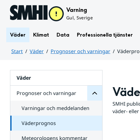
Hoppa till sidans innehåll
Varning
Gul, Sverige
Väder
Klimat
Data
Professionella tjänster
Start
Väder
Prognoser och varningar
Väderpr
varningar
och
Huvudinnehåll
Prognoser
för
Undersidor
Väder
Väde
Prognoser och varningar
SMHI public
Varningar och meddelanden
väder- eller
Väderprognos
Meteorologens kommentar