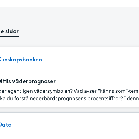
e sidor
Kunskapsbanken
MHIs väderprognoser
der egentligen vädersymbolen? Vad avser ”känns som”-tem
ka du förstå nederbördsprognosens procentsiffror? I denna
Data