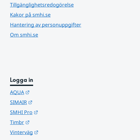
Tillgänglighetsredogörelse
Kakor på smhi.se
Hantering av personuppgifter
Om smhi.se
Logga in
Länk till annan webbplats.
AQUA
Länk till annan webbplats.
SIMAIR
Länk till annan webbplats.
SMHI Pro
Länk till annan webbplats.
Timbr
Länk till annan webbplats.
Vinterväg