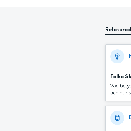
Relaterad
Tolka S
Vad bety
och hur s