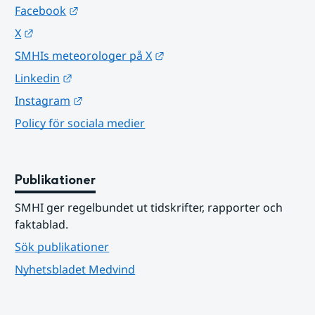
Länk till annan webbplats.
Facebook
Länk till annan webbplats.
X
Länk till annan webbplats.
SMHIs meteorologer på X
Länk till annan webbplats.
Linkedin
Länk till annan webbplats.
Instagram
Policy för sociala medier
Publikationer
SMHI ger regelbundet ut tidskrifter, rapporter och 
faktablad.
Sök publikationer
Nyhetsbladet Medvind