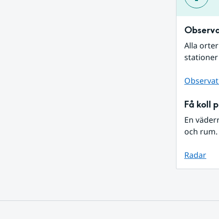
Observa
Alla orte
stationer
Observat
Få koll 
En väder
och rum. 
Radar