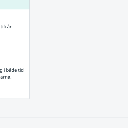
tifrån 
i både tid 
rarna.