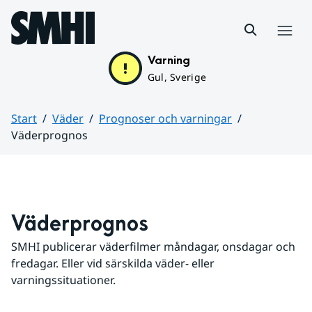
Hoppa till sidans innehåll
Meny
Varning
Gul, Sverige
Start
Väder
Prognoser och varningar
Väderprognos
Huvudinnehåll
Väderprognos
SMHI publicerar väderfilmer måndagar, onsdagar och 
fredagar. Eller vid särskilda väder- eller 
varningssituationer.