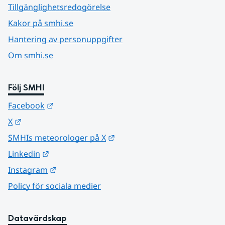
Tillgänglighetsredogörelse
Kakor på smhi.se
Hantering av personuppgifter
Om smhi.se
Följ SMHI
Länk till annan webbplats.
Facebook
Länk till annan webbplats.
X
Länk till annan webbplats.
SMHIs meteorologer på X
Länk till annan webbplats.
Linkedin
Länk till annan webbplats.
Instagram
Policy för sociala medier
Datavärdskap