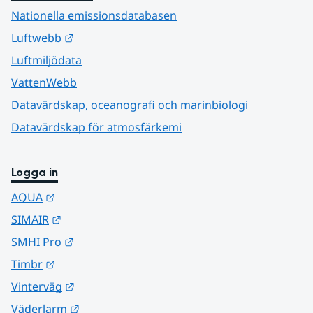
Nationella emissionsdatabasen
Länk till annan webbplats.
Luftwebb
Luftmiljödata
VattenWebb
Datavärdskap, oceanografi och marinbiologi
Datavärdskap för atmosfärkemi
Logga in
Länk till annan webbplats.
AQUA
Länk till annan webbplats.
SIMAIR
Länk till annan webbplats.
SMHI Pro
Länk till annan webbplats.
Timbr
Länk till annan webbplats.
Vinterväg
Länk till annan webbplats.
Väderlarm