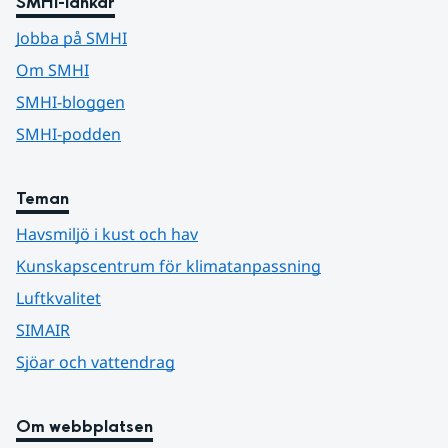
SMHI-länkar
Jobba på SMHI
Om SMHI
SMHI-bloggen
SMHI-podden
Teman
Havsmiljö i kust och hav
Kunskapscentrum för klimatanpassning
Luftkvalitet
SIMAIR
Sjöar och vattendrag
Om webbplatsen