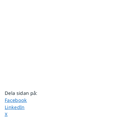
Dela sidan på
:
Dela sidan på
Facebook
Dela sidan på
LinkedIn
Dela sidan på
X