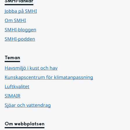
SMHI-länkar
Jobba på SMHI
Om SMHI
SMHI-bloggen
SMHI-podden
Teman
Havsmiljö i kust och hav
Kunskapscentrum för klimatanpassning
Luftkvalitet
SIMAIR
Sjöar och vattendrag
Om webbplatsen