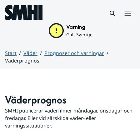
Hoppa till sidans innehåll
Meny
Varning
Gul, Sverige
Start
Väder
Prognoser och varningar
Väderprognos
Huvudinnehåll
Väderprognos
SMHI publicerar väderfilmer måndagar, onsdagar och 
fredagar. Eller vid särskilda väder- eller 
varningssituationer.