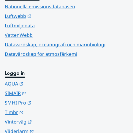
Nationella emissionsdatabasen
Länk till annan webbplats.
Luftwebb
Luftmiljödata
VattenWebb
Datavärdskap, oceanografi och marinbiologi
Datavärdskap för atmosfärkemi
Logga in
Länk till annan webbplats.
AQUA
Länk till annan webbplats.
SIMAIR
Länk till annan webbplats.
SMHI Pro
Länk till annan webbplats.
Timbr
Länk till annan webbplats.
Vinterväg
Länk till annan webbplats.
Väderlarm