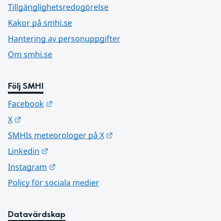
Tillgänglighetsredogörelse
Kakor på smhi.se
Hantering av personuppgifter
Om smhi.se
Följ SMHI
Länk till annan webbplats.
Facebook
Länk till annan webbplats.
X
Länk till annan webbplats.
SMHIs meteorologer på X
Länk till annan webbplats.
Linkedin
Länk till annan webbplats.
Instagram
Policy för sociala medier
Datavärdskap