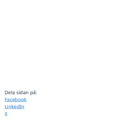
Dela sidan på
:
Dela sidan på
Facebook
Dela sidan på
LinkedIn
Dela sidan på
X