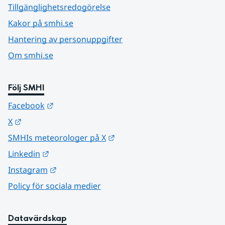
Tillgänglighetsredogörelse
Kakor på smhi.se
Hantering av personuppgifter
Om smhi.se
Följ SMHI
Länk till annan webbplats.
Facebook
Länk till annan webbplats.
X
Länk till annan webbplats.
SMHIs meteorologer på X
Länk till annan webbplats.
Linkedin
Länk till annan webbplats.
Instagram
Policy för sociala medier
Datavärdskap