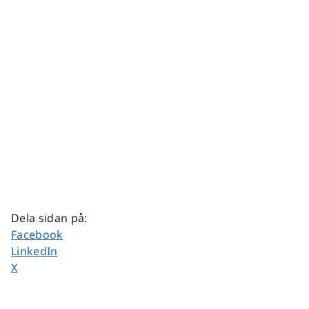
Dela sidan på
:
Dela sidan på
Facebook
Dela sidan på
LinkedIn
Dela sidan på
X