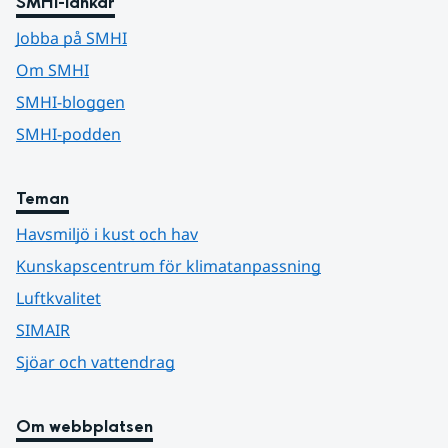
SMHI-länkar
Jobba på SMHI
Om SMHI
SMHI-bloggen
SMHI-podden
Teman
Havsmiljö i kust och hav
Kunskapscentrum för klimatanpassning
Luftkvalitet
SIMAIR
Sjöar och vattendrag
Om webbplatsen