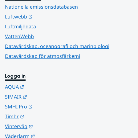
Nationella emissionsdatabasen
Länk till annan webbplats.
Luftwebb
Luftmiljödata
VattenWebb
Datavärdskap, oceanografi och marinbiologi
Datavärdskap för atmosfärkemi
Logga in
Länk till annan webbplats.
AQUA
Länk till annan webbplats.
SIMAIR
Länk till annan webbplats.
SMHI Pro
Länk till annan webbplats.
Timbr
Länk till annan webbplats.
Vinterväg
Länk till annan webbplats.
Väderlarm