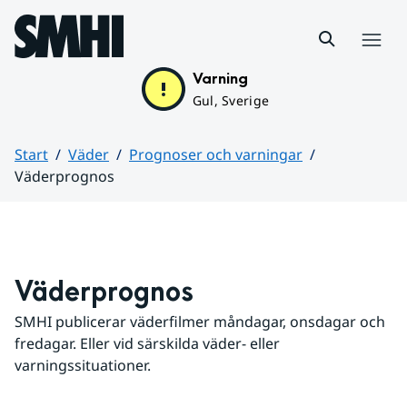
Hoppa till sidans innehåll
Meny
Varning
Gul, Sverige
Start
Väder
Prognoser och varningar
Väderprognos
Huvudinnehåll
Väderprognos
SMHI publicerar väderfilmer måndagar, onsdagar och 
fredagar. Eller vid särskilda väder- eller 
varningssituationer.