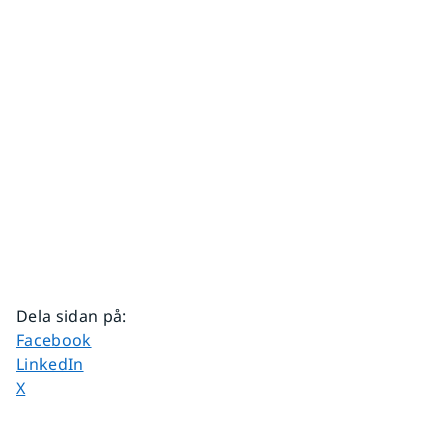
Dela sidan på
:
Dela sidan på
Facebook
Dela sidan på
LinkedIn
Dela sidan på
X