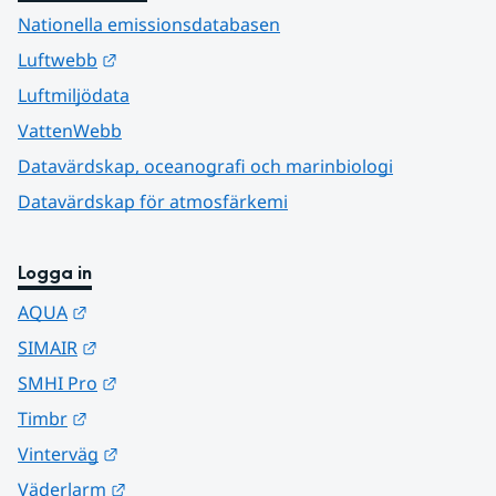
Nationella emissionsdatabasen
Länk till annan webbplats.
Luftwebb
Luftmiljödata
VattenWebb
Datavärdskap, oceanografi och marinbiologi
Datavärdskap för atmosfärkemi
Logga in
Länk till annan webbplats.
AQUA
Länk till annan webbplats.
SIMAIR
Länk till annan webbplats.
SMHI Pro
Länk till annan webbplats.
Timbr
Länk till annan webbplats.
Vinterväg
Länk till annan webbplats.
Väderlarm