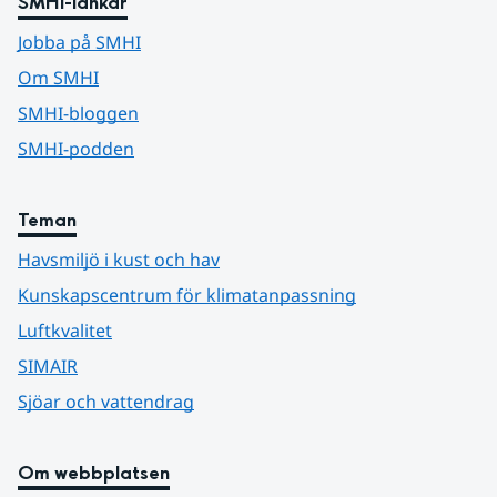
SMHI-länkar
Jobba på SMHI
Om SMHI
SMHI-bloggen
SMHI-podden
Teman
Havsmiljö i kust och hav
Kunskapscentrum för klimatanpassning
Luftkvalitet
SIMAIR
Sjöar och vattendrag
Om webbplatsen