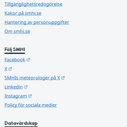
Tillgänglighetsredogörelse
Kakor på smhi.se
Hantering av personuppgifter
Om smhi.se
Följ SMHI
Länk till annan webbplats.
Facebook
Länk till annan webbplats.
X
Länk till annan webbplats.
SMHIs meteorologer på X
Länk till annan webbplats.
Linkedin
Länk till annan webbplats.
Instagram
Policy för sociala medier
Datavärdskap