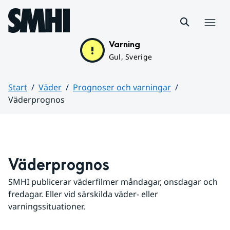
Hoppa till sidans innehåll
Meny
Varning
Gul, Sverige
Start
Väder
Prognoser och varningar
Väderprognos
Huvudinnehåll
Väderprognos
SMHI publicerar väderfilmer måndagar, onsdagar och 
fredagar. Eller vid särskilda väder- eller 
varningssituationer.