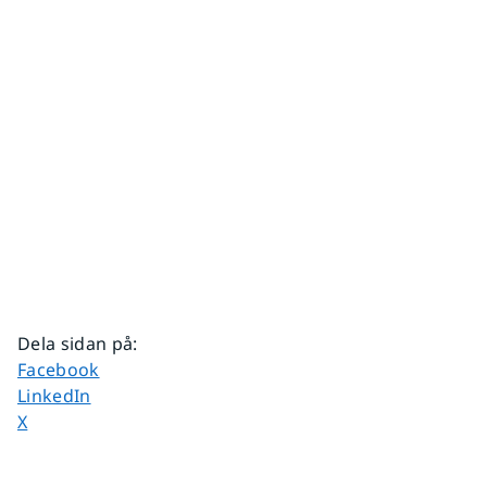
Dela sidan på
:
Dela sidan på
Facebook
Dela sidan på
LinkedIn
Dela sidan på
X