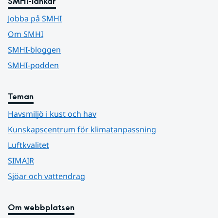
SMHI-länkar
Jobba på SMHI
Om SMHI
SMHI-bloggen
SMHI-podden
Teman
Havsmiljö i kust och hav
Kunskapscentrum för klimatanpassning
Luftkvalitet
SIMAIR
Sjöar och vattendrag
Om webbplatsen