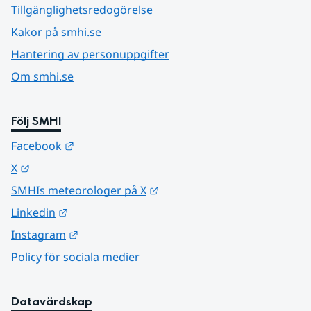
Tillgänglighetsredogörelse
Kakor på smhi.se
Hantering av personuppgifter
Om smhi.se
Följ SMHI
Länk till annan webbplats.
Facebook
Länk till annan webbplats.
X
Länk till annan webbplats.
SMHIs meteorologer på X
Länk till annan webbplats.
Linkedin
Länk till annan webbplats.
Instagram
Policy för sociala medier
Datavärdskap