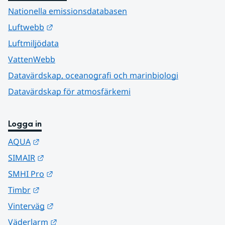
Nationella emissionsdatabasen
Länk till annan webbplats.
Luftwebb
Luftmiljödata
VattenWebb
Datavärdskap, oceanografi och marinbiologi
Datavärdskap för atmosfärkemi
Logga in
Länk till annan webbplats.
AQUA
Länk till annan webbplats.
SIMAIR
Länk till annan webbplats.
SMHI Pro
Länk till annan webbplats.
Timbr
Länk till annan webbplats.
Vinterväg
Länk till annan webbplats.
Väderlarm