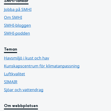
SMHI-länkar
Jobba på SMHI
Om SMHI
SMHI-bloggen
SMHI-podden
Teman
Havsmiljö i kust och hav
Kunskapscentrum för klimatanpassning
Luftkvalitet
SIMAIR
Sjöar och vattendrag
Om webbplatsen