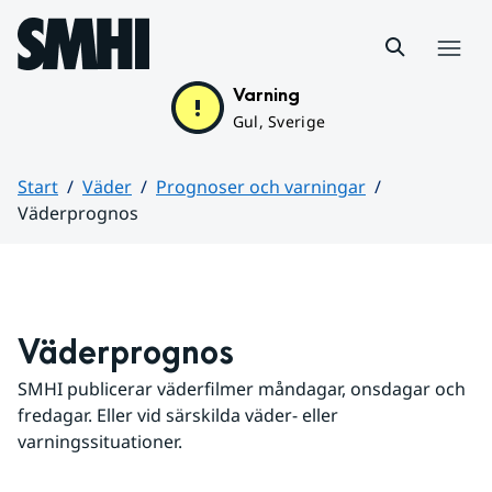
Hoppa till sidans innehåll
Meny
Varning
Gul, Sverige
Start
Väder
Prognoser och varningar
Väderprognos
Huvudinnehåll
Väderprognos
SMHI publicerar väderfilmer måndagar, onsdagar och 
fredagar. Eller vid särskilda väder- eller 
varningssituationer.