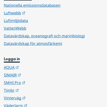
Nationella emissionsdatabasen
Länk till annan webbplats.
Luftwebb
Luftmiljödata
VattenWebb
Datavärdskap, oceanografi och marinbiologi
Datavärdskap för atmosfärkemi
Logga in
Länk till annan webbplats.
AQUA
Länk till annan webbplats.
SIMAIR
Länk till annan webbplats.
SMHI Pro
Länk till annan webbplats.
Timbr
Länk till annan webbplats.
Vinterväg
Länk till annan webbplats.
Väderlarm