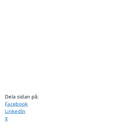
Dela sidan på
:
Dela sidan på
Facebook
Dela sidan på
LinkedIn
Dela sidan på
X