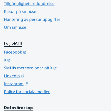
Tillgänglighetsredogörelse
Kakor på smhi.se
Hantering av personuppgifter
Om smhi.se
Följ SMHI
Länk till annan webbplats.
Facebook
Länk till annan webbplats.
X
Länk till annan webbplats.
SMHIs meteorologer på X
Länk till annan webbplats.
Linkedin
Länk till annan webbplats.
Instagram
Policy för sociala medier
Datavärdskap