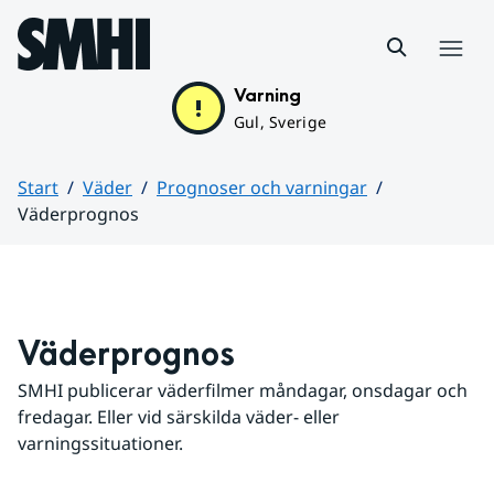
Hoppa till sidans innehåll
Meny
Varning
Gul, Sverige
Start
Väder
Prognoser och varningar
Väderprognos
Huvudinnehåll
Väderprognos
SMHI publicerar väderfilmer måndagar, onsdagar och 
fredagar. Eller vid särskilda väder- eller 
varningssituationer.