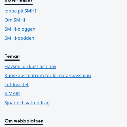
SMHI-länkar
Jobba på SMHI
Om SMHI
SMHI-bloggen
SMHI-podden
Teman
Havsmiljö i kust och hav
Kunskapscentrum för klimatanpassning
Luftkvalitet
SIMAIR
Sjöar och vattendrag
Om webbplatsen