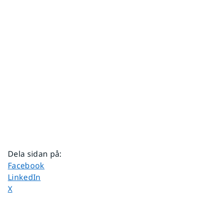
Dela sidan på
:
Dela sidan på
Facebook
Dela sidan på
LinkedIn
Dela sidan på
X