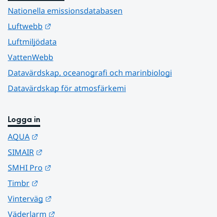
Nationella emissionsdatabasen
Länk till annan webbplats.
Luftwebb
Luftmiljödata
VattenWebb
Datavärdskap, oceanografi och marinbiologi
Datavärdskap för atmosfärkemi
Logga in
Länk till annan webbplats.
AQUA
Länk till annan webbplats.
SIMAIR
Länk till annan webbplats.
SMHI Pro
Länk till annan webbplats.
Timbr
Länk till annan webbplats.
Vinterväg
Länk till annan webbplats.
Väderlarm