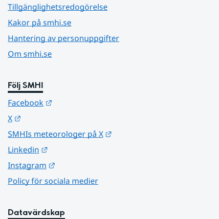
Tillgänglighetsredogörelse
Kakor på smhi.se
Hantering av personuppgifter
Om smhi.se
Följ SMHI
Länk till annan webbplats.
Facebook
Länk till annan webbplats.
X
Länk till annan webbplats.
SMHIs meteorologer på X
Länk till annan webbplats.
Linkedin
Länk till annan webbplats.
Instagram
Policy för sociala medier
Datavärdskap