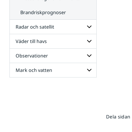
Brandriskprognoser
Radar och satellit
Väder till havs
Undersidor
för
Radar
Observationer
Undersidor
och
för
satellit
Väder
Mark och vatten
Undersidor
till
för
havs
Observationer
Undersidor
för
Mark
och
vatten
Dela sidan