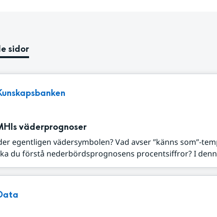
e sidor
Kunskapsbanken
MHIs väderprognoser
der egentligen vädersymbolen? Vad avser ”känns som”-tem
ka du förstå nederbördsprognosens procentsiffror? I denna
Data