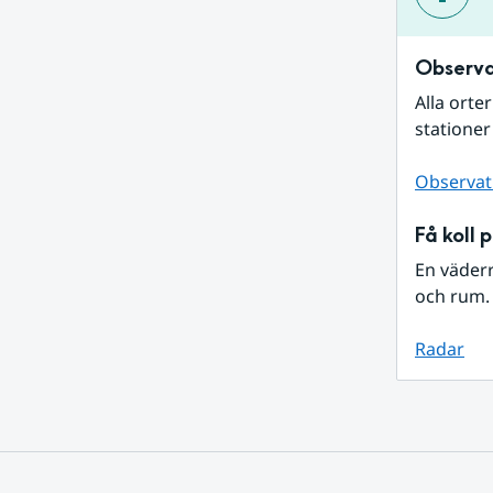
Observa
Alla orte
stationer
Observat
Få koll 
En väder
och rum. 
Radar