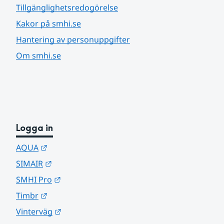
Tillgänglighetsredogörelse
Kakor på smhi.se
Hantering av personuppgifter
Om smhi.se
Logga in
Länk till annan webbplats.
AQUA
Länk till annan webbplats.
SIMAIR
Länk till annan webbplats.
SMHI Pro
Länk till annan webbplats.
Timbr
Länk till annan webbplats.
Vinterväg