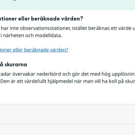
tioner eller beräknade värden?
r har inte observationsstationer, istället beräknas ett värde u
 i närheten och modelldata.
ioner eller beräknade värden?
på skurarna
radar övervakar nederbörd och gör det med hög upplösning 
Den är ett värdefullt hjälpmedel när man vill ha koll på sku