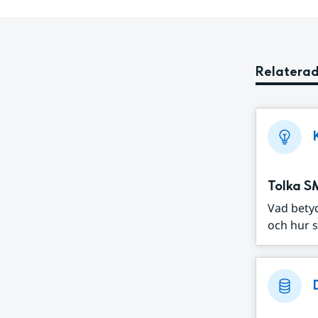
Relaterad
Tolka S
Vad bety
och hur s