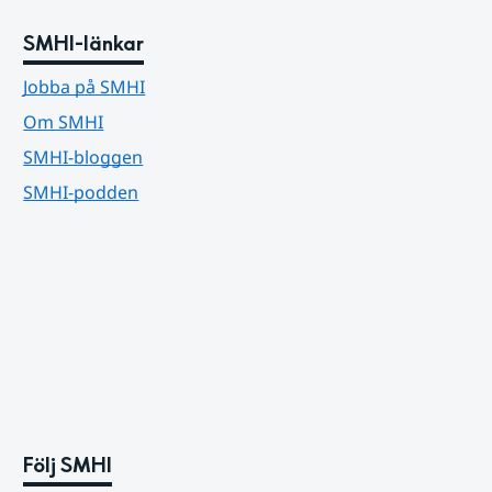
SMHI-länkar
Jobba på SMHI
Om SMHI
SMHI-bloggen
SMHI-podden
Följ SMHI