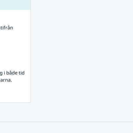
tifrån 
i både tid 
rarna.