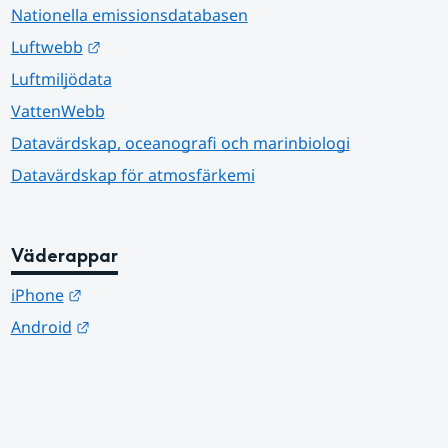
Nationella emissionsdatabasen
Länk till annan webbplats.
Luftwebb
Luftmiljödata
VattenWebb
Datavärdskap, oceanografi och marinbiologi
Datavärdskap för atmosfärkemi
Väderappar
Länk till annan webbplats.
iPhone
Länk till annan webbplats.
Android