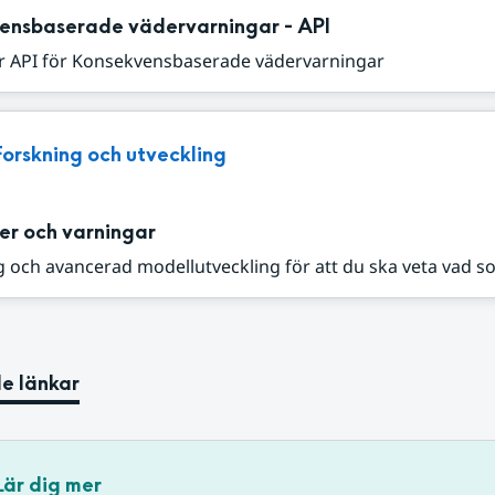
ensbaserade vädervarningar - API
r API för Konsekvensbaserade vädervarningar
Forskning och utveckling
er och varningar
 och avancerad modellutveckling för att du ska veta vad s
e länkar
Lär dig mer