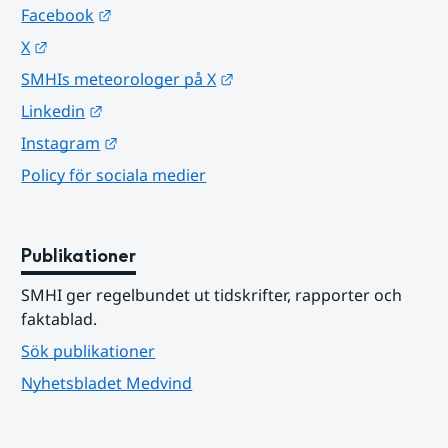
Länk till annan webbplats.
Facebook
Länk till annan webbplats.
X
Länk till annan webbplats.
SMHIs meteorologer på X
Länk till annan webbplats.
Linkedin
Länk till annan webbplats.
Instagram
Policy för sociala medier
Publikationer
SMHI ger regelbundet ut tidskrifter, rapporter och 
faktablad.
Sök publikationer
Nyhetsbladet Medvind