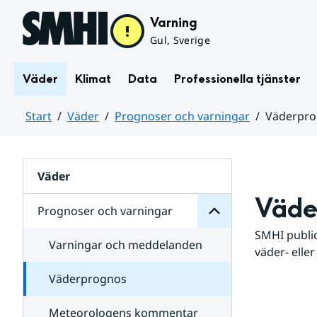
Hoppa till sidans innehåll
Varning
Gul, Sverige
Väder
Klimat
Data
Professionella tjänster
Start
Väder
Prognoser och varningar
Väderpr
varningar
och
Huvudinnehåll
Prognoser
för
Undersidor
Väder
Väde
Prognoser och varningar
SMHI public
Varningar och meddelanden
väder- eller
Väderprognos
Meteorologens kommentar