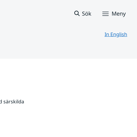
Sök
Meny
In English
 särskilda 