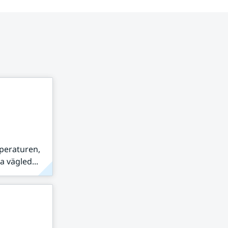
peraturen,
 vägled...