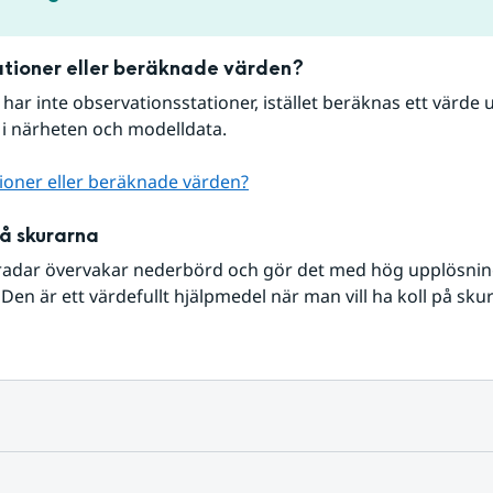
tioner eller beräknade värden?
r har inte observationsstationer, istället beräknas ett värde u
 i närheten och modelldata.
ioner eller beräknade värden?
på skurarna
radar övervakar nederbörd och gör det med hög upplösning 
Den är ett värdefullt hjälpmedel när man vill ha koll på sku