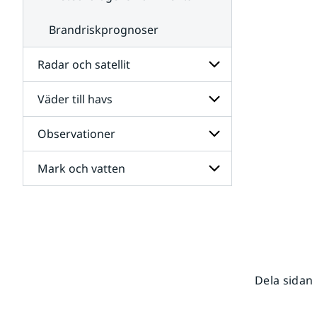
Brandriskprognoser
Radar och satellit
Väder till havs
Undersidor
för
Radar
Observationer
Undersidor
och
för
satellit
Väder
Mark och vatten
Undersidor
till
för
havs
Observationer
Undersidor
för
Mark
och
vatten
Dela sidan