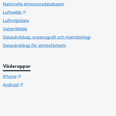
Nationella emissionsdatabasen
Länk till annan webbplats.
Luftwebb
Luftmiljödata
VattenWebb
Datavärdskap, oceanografi och marinbiologi
Datavärdskap för atmosfärkemi
Väderappar
Länk till annan webbplats.
iPhone
Länk till annan webbplats.
Android