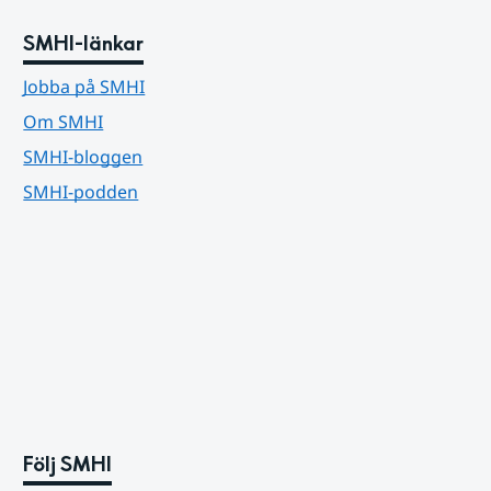
SMHI-länkar
Jobba på SMHI
Om SMHI
SMHI-bloggen
SMHI-podden
Följ SMHI