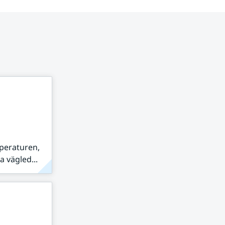
peraturen,
 vägled...