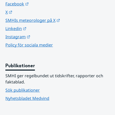
Länk till annan webbplats.
Facebook
Länk till annan webbplats.
X
Länk till annan webbplats.
SMHIs meteorologer på X
Länk till annan webbplats.
Linkedin
Länk till annan webbplats.
Instagram
Policy för sociala medier
Publikationer
SMHI ger regelbundet ut tidskrifter, rapporter och 
faktablad.
Sök publikationer
Nyhetsbladet Medvind