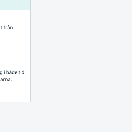
tifrån 
i både tid 
rarna.