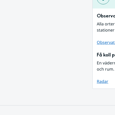
Observa
Alla orte
stationer
Observat
Få koll 
En väder
och rum. 
Radar