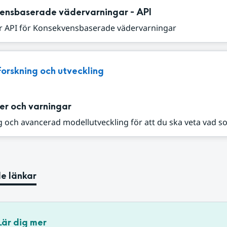
ensbaserade vädervarningar - API
r API för Konsekvensbaserade vädervarningar
Forskning och utveckling
er och varningar
 och avancerad modellutveckling för att du ska veta vad s
e länkar
Lär dig mer