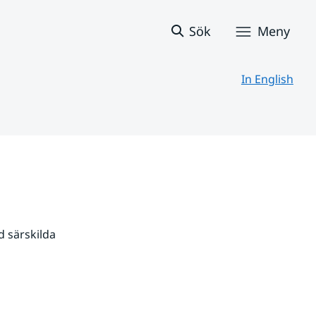
Sök
Meny
In English
 särskilda 