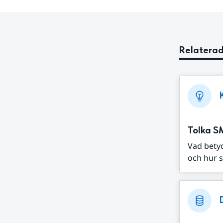
Relaterad
Tolka S
Vad bety
och hur s