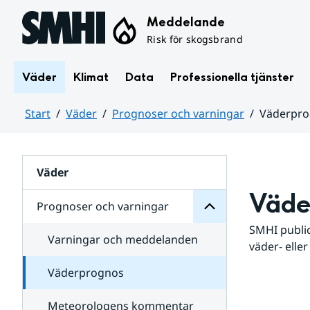
Hoppa till sidans innehåll
Meddelande
Risk för skogsbrand
Väder
Klimat
Data
Professionella tjänster
Start
Väder
Prognoser och varningar
Väderpr
varningar
och
Huvudinnehåll
Prognoser
för
Undersidor
Väder
Väde
Prognoser och varningar
SMHI public
Varningar och meddelanden
väder- eller
Väderprognos
Meteorologens kommentar