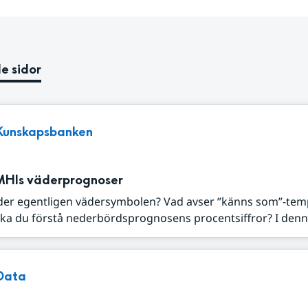
e sidor
Kunskapsbanken
MHIs väderprognoser
der egentligen vädersymbolen? Vad avser ”känns som”-tem
ka du förstå nederbördsprognosens procentsiffror? I denna
Data