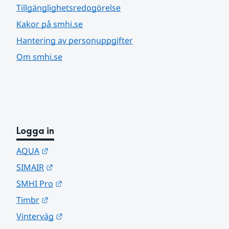
Tillgänglighetsredogörelse
Kakor på smhi.se
Hantering av personuppgifter
Om smhi.se
Logga in
Länk till annan webbplats.
AQUA
Länk till annan webbplats.
SIMAIR
Länk till annan webbplats.
SMHI Pro
Länk till annan webbplats.
Timbr
Länk till annan webbplats.
Vinterväg