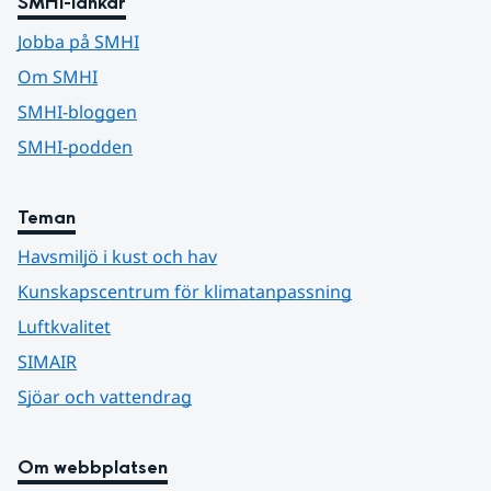
SMHI-länkar
Jobba på SMHI
Om SMHI
SMHI-bloggen
SMHI-podden
Teman
Havsmiljö i kust och hav
Kunskapscentrum för klimatanpassning
Luftkvalitet
SIMAIR
Sjöar och vattendrag
Om webbplatsen