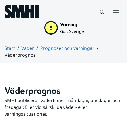
Hoppa till sidans innehåll
Meny
Varning
Gul, Sverige
Start
Väder
Prognoser och varningar
Väderprognos
Huvudinnehåll
Väderprognos
SMHI publicerar väderfilmer måndagar, onsdagar och 
fredagar. Eller vid särskilda väder- eller 
varningssituationer.