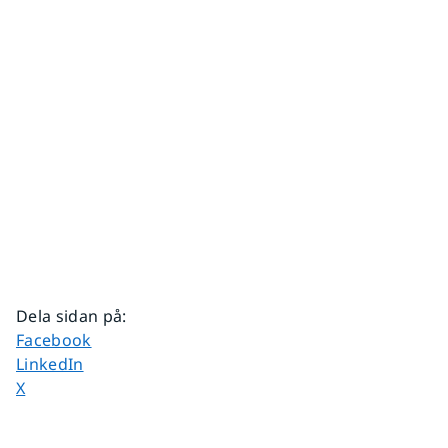
Dela sidan på
:
Dela sidan på
Facebook
Dela sidan på
LinkedIn
Dela sidan på
X