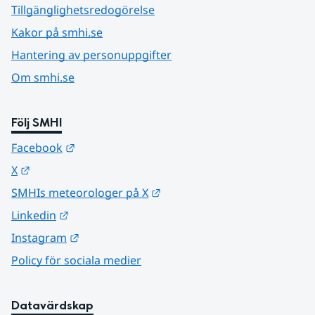
Tillgänglighetsredogörelse
Kakor på smhi.se
Hantering av personuppgifter
Om smhi.se
Följ SMHI
Länk till annan webbplats.
Facebook
Länk till annan webbplats.
X
Länk till annan webbplats.
SMHIs meteorologer på X
Länk till annan webbplats.
Linkedin
Länk till annan webbplats.
Instagram
Policy för sociala medier
Datavärdskap