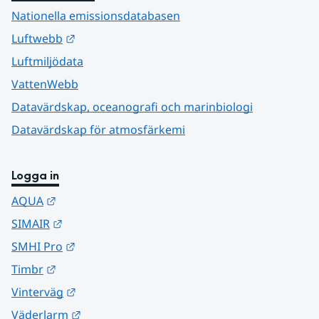
Nationella emissionsdatabasen
Länk till annan webbplats.
Luftwebb
Luftmiljödata
VattenWebb
Datavärdskap, oceanografi och marinbiologi
Datavärdskap för atmosfärkemi
Logga in
Länk till annan webbplats.
AQUA
Länk till annan webbplats.
SIMAIR
Länk till annan webbplats.
SMHI Pro
Länk till annan webbplats.
Timbr
Länk till annan webbplats.
Vinterväg
Länk till annan webbplats.
Väderlarm