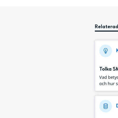
Relaterad
Tolka S
Vad bety
och hur s