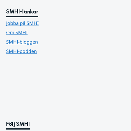
SMHI-länkar
Jobba på SMHI
Om SMHI
SMHI-bloggen
SMHI-podden
Följ SMHI