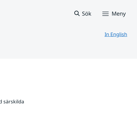
Sök
Meny
In English
 särskilda 