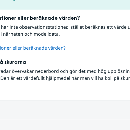
tioner eller beräknade värden?
r har inte observationsstationer, istället beräknas ett värde u
 i närheten och modelldata.
ioner eller beräknade värden?
på skurarna
radar övervakar nederbörd och gör det med hög upplösning 
Den är ett värdefullt hjälpmedel när man vill ha koll på sku