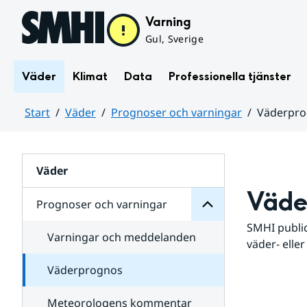
Hoppa till sidans innehåll
Varning
Gul, Sverige
Väder
Klimat
Data
Professionella tjänster
Start
Väder
Prognoser och varningar
Väderpr
varningar
och
Huvudinnehåll
Prognoser
för
Undersidor
Väder
Väde
Prognoser och varningar
SMHI public
Varningar och meddelanden
väder- eller
Väderprognos
Meteorologens kommentar