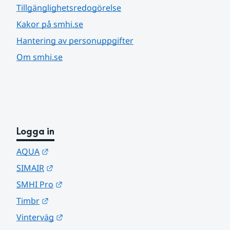
Tillgänglighetsredogörelse
Kakor på smhi.se
Hantering av personuppgifter
Om smhi.se
Logga in
Länk till annan webbplats.
AQUA
Länk till annan webbplats.
SIMAIR
Länk till annan webbplats.
SMHI Pro
Länk till annan webbplats.
Timbr
Länk till annan webbplats.
Vinterväg