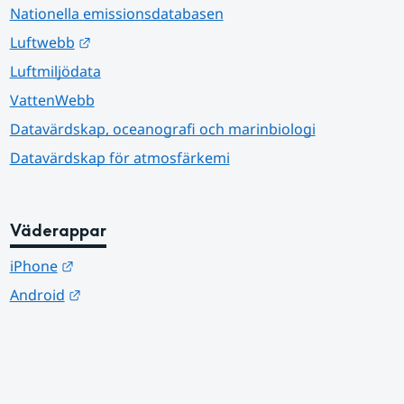
Nationella emissionsdatabasen
Länk till annan webbplats.
Luftwebb
Luftmiljödata
VattenWebb
Datavärdskap, oceanografi och marinbiologi
Datavärdskap för atmosfärkemi
Väderappar
Länk till annan webbplats.
iPhone
Länk till annan webbplats.
Android