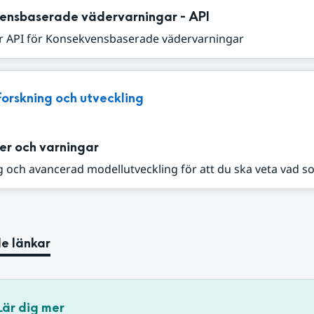
ensbaserade vädervarningar - API
r API för Konsekvensbaserade vädervarningar
Forskning och utveckling
er och varningar
 och avancerad modellutveckling för att du ska veta vad s
e länkar
Lär dig mer