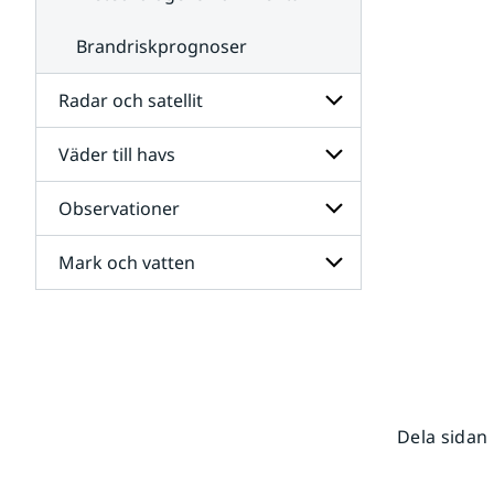
Brandriskprognoser
Radar och satellit
Väder till havs
Undersidor
för
Radar
Observationer
Undersidor
och
för
satellit
Väder
Mark och vatten
Undersidor
till
för
havs
Observationer
Undersidor
för
Mark
och
vatten
Dela sidan