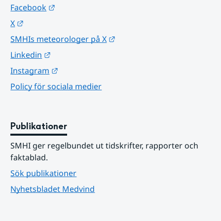
Länk till annan webbplats.
Facebook
Länk till annan webbplats.
X
Länk till annan webbplats.
SMHIs meteorologer på X
Länk till annan webbplats.
Linkedin
Länk till annan webbplats.
Instagram
Policy för sociala medier
Publikationer
SMHI ger regelbundet ut tidskrifter, rapporter och 
faktablad.
Sök publikationer
Nyhetsbladet Medvind