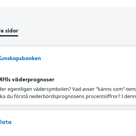
e sidor
Kunskapsbanken
MHIs väderprognoser
der egentligen vädersymbolen? Vad avser ”känns som”-tem
ka du förstå nederbördsprognosens procentsiffror? I denna
Data