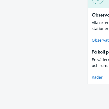
Observa
Alla orte
stationer
Observat
Få koll 
En väder
och rum. 
Radar