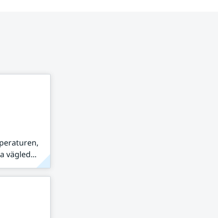
peraturen,
 vägled...