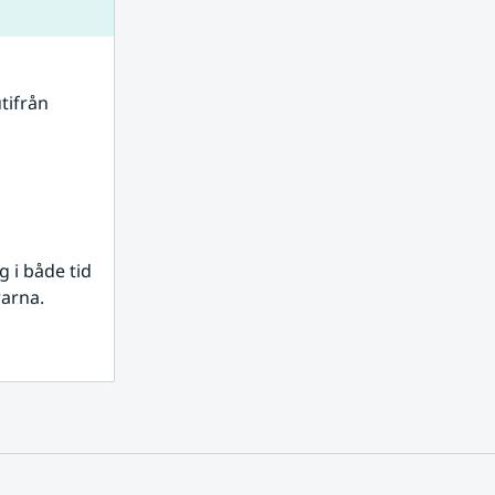
tifrån 
i både tid 
rarna.