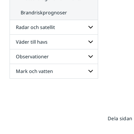
Brandriskprognoser
Radar och satellit
Väder till havs
Undersidor
för
Radar
Observationer
Undersidor
och
för
satellit
Väder
Mark och vatten
Undersidor
till
för
havs
Observationer
Undersidor
för
Mark
och
vatten
Dela sidan