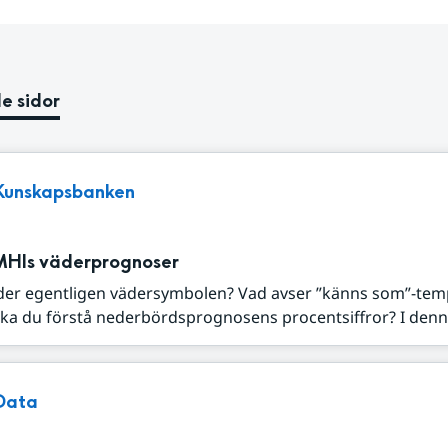
e sidor
Kunskapsbanken
MHIs väderprognoser
der egentligen vädersymbolen? Vad avser ”känns som”-tem
ka du förstå nederbördsprognosens procentsiffror? I denna
Data