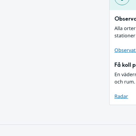
Observa
Alla orte
stationer
Observat
Få koll 
En väder
och rum. 
Radar