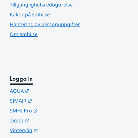
Tillgänglighetsredogörelse
Kakor på smhi.se
Hantering av personuppgifter
Om smhi.se
Logga in
Länk till annan webbplats.
AQUA
Länk till annan webbplats.
SIMAIR
Länk till annan webbplats.
SMHI Pro
Länk till annan webbplats.
Timbr
Länk till annan webbplats.
Vinterväg