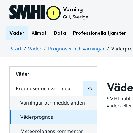
Hoppa till sidans innehåll
Varning
Gul, Sverige
Väder
Klimat
Data
Professionella tjänster
Start
Väder
Prognoser och varningar
Väderpr
varningar
och
Huvudinnehåll
Prognoser
för
Undersidor
Väder
Väde
Prognoser och varningar
SMHI public
Varningar och meddelanden
väder- eller
Väderprognos
Meteorologens kommentar