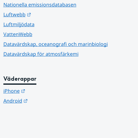
Nationella emissionsdatabasen
Länk till annan webbplats.
Luftwebb
Luftmiljödata
VattenWebb
Datavärdskap, oceanografi och marinbiologi
Datavärdskap för atmosfärkemi
Väderappar
Länk till annan webbplats.
iPhone
Länk till annan webbplats.
Android