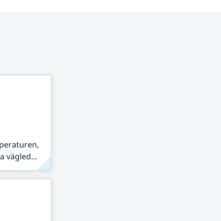
peraturen,
 vägled...