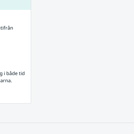
tifrån 
i både tid 
rarna.