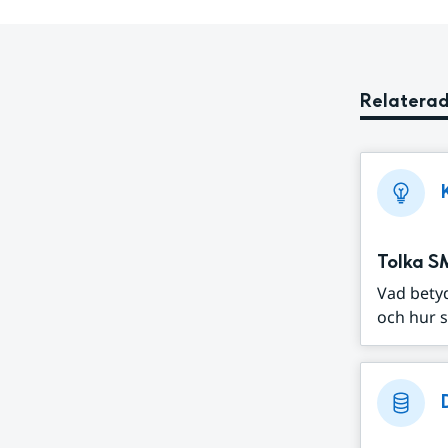
Relaterad
Tolka S
Vad bety
och hur s