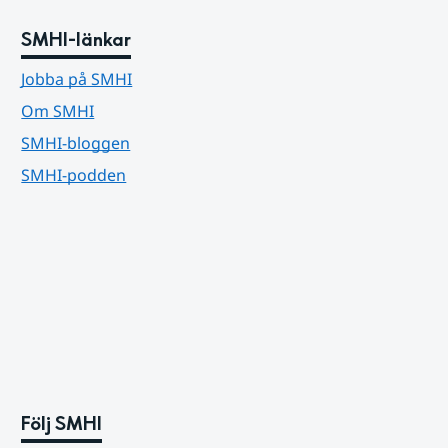
SMHI-länkar
Jobba på SMHI
Om SMHI
SMHI-bloggen
SMHI-podden
Följ SMHI