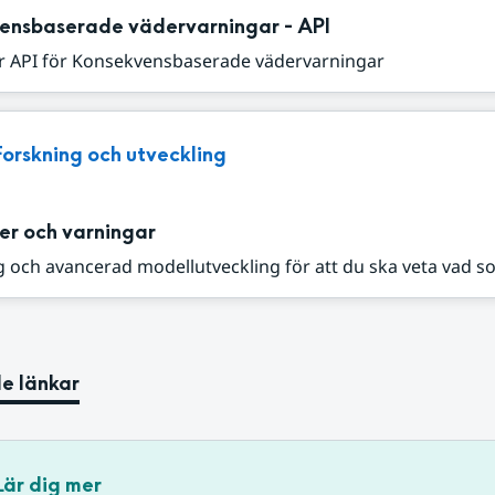
ensbaserade vädervarningar - API
r API för Konsekvensbaserade vädervarningar
Forskning och utveckling
er och varningar
 och avancerad modellutveckling för att du ska veta vad s
e länkar
Lär dig mer