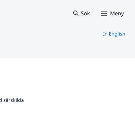
Sök
Meny
In English
 särskilda 