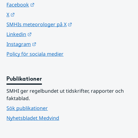
Länk till annan webbplats.
Facebook
Länk till annan webbplats.
X
Länk till annan webbplats.
SMHIs meteorologer på X
Länk till annan webbplats.
Linkedin
Länk till annan webbplats.
Instagram
Policy för sociala medier
Publikationer
SMHI ger regelbundet ut tidskrifter, rapporter och 
faktablad.
Sök publikationer
Nyhetsbladet Medvind