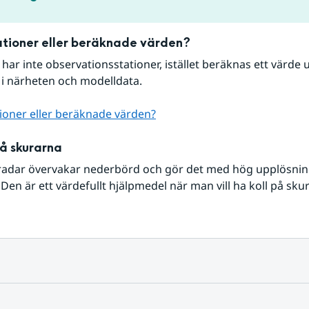
tioner eller beräknade värden?
r har inte observationsstationer, istället beräknas ett värde u
 i närheten och modelldata.
ioner eller beräknade värden?
på skurarna
radar övervakar nederbörd och gör det med hög upplösning 
Den är ett värdefullt hjälpmedel när man vill ha koll på sku