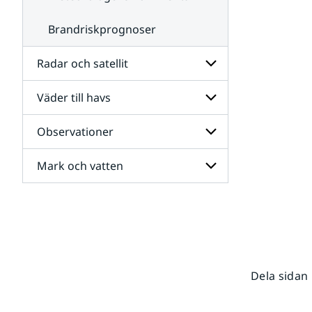
Brandriskprognoser
Radar och satellit
Väder till havs
Undersidor
för
Radar
Observationer
Undersidor
och
för
satellit
Väder
Mark och vatten
Undersidor
till
för
havs
Observationer
Undersidor
för
Mark
och
vatten
Dela sidan