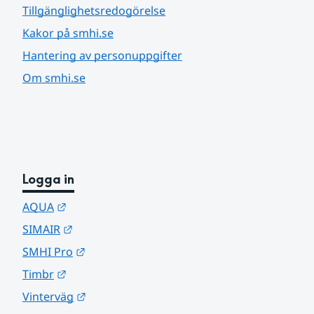
Tillgänglighetsredogörelse
Kakor på smhi.se
Hantering av personuppgifter
Om smhi.se
Logga in
Länk till annan webbplats.
AQUA
Länk till annan webbplats.
SIMAIR
Länk till annan webbplats.
SMHI Pro
Länk till annan webbplats.
Timbr
Länk till annan webbplats.
Vinterväg