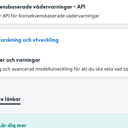
ensbaserade vädervarningar - API
r API för Konsekvensbaserade vädervarningar
Forskning och utveckling
er och varningar
 och avancerad modellutveckling för att du ska veta vad s
e länkar
Lär dig mer