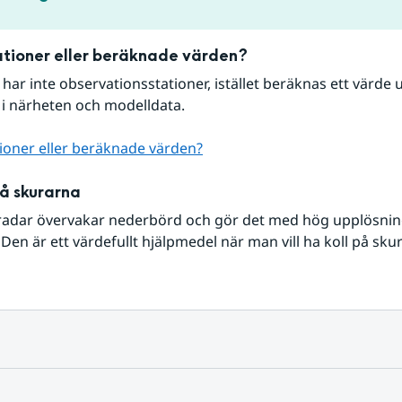
tioner eller beräknade värden?
r har inte observationsstationer, istället beräknas ett värde u
 i närheten och modelldata.
ioner eller beräknade värden?
på skurarna
radar övervakar nederbörd och gör det med hög upplösning 
Den är ett värdefullt hjälpmedel när man vill ha koll på sku