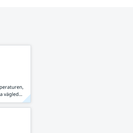
peraturen,
 vägled...