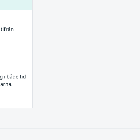
tifrån 
i både tid 
rarna.