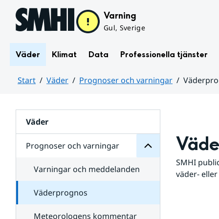
Hoppa till sidans innehåll
Varning
Gul, Sverige
Väder
Klimat
Data
Professionella tjänster
Start
Väder
Prognoser och varningar
Väderpr
varningar
och
Huvudinnehåll
Prognoser
för
Undersidor
Väder
Väde
Prognoser och varningar
SMHI public
Varningar och meddelanden
väder- eller
Väderprognos
Meteorologens kommentar