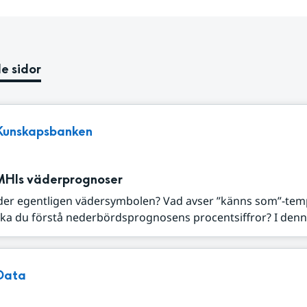
e sidor
Kunskapsbanken
MHIs väderprognoser
der egentligen vädersymbolen? Vad avser ”känns som”-tem
ka du förstå nederbördsprognosens procentsiffror? I denna
Data