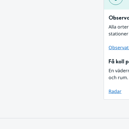
Observa
Alla orte
stationer
Observat
Få koll 
En väder
och rum. 
Radar