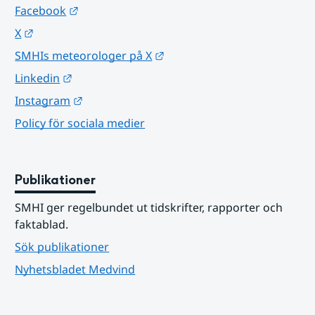
Länk till annan webbplats.
Facebook
Länk till annan webbplats.
X
Länk till annan webbplats.
SMHIs meteorologer på X
Länk till annan webbplats.
Linkedin
Länk till annan webbplats.
Instagram
Policy för sociala medier
Publikationer
SMHI ger regelbundet ut tidskrifter, rapporter och 
faktablad.
Sök publikationer
Nyhetsbladet Medvind