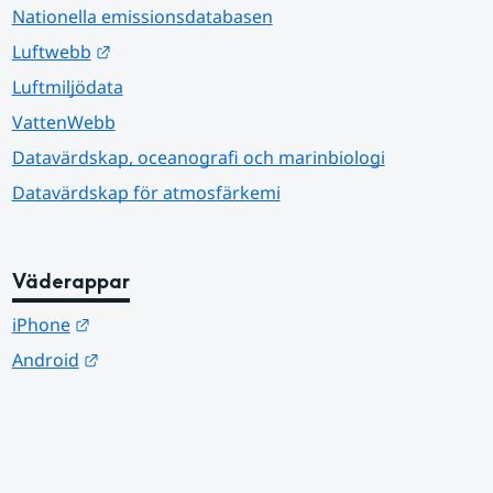
Nationella emissionsdatabasen
Länk till annan webbplats.
Luftwebb
Luftmiljödata
VattenWebb
Datavärdskap, oceanografi och marinbiologi
Datavärdskap för atmosfärkemi
Väderappar
Länk till annan webbplats.
iPhone
Länk till annan webbplats.
Android