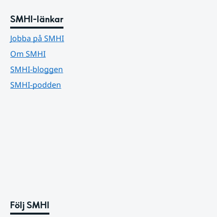
SMHI-länkar
Jobba på SMHI
Om SMHI
SMHI-bloggen
SMHI-podden
Följ SMHI