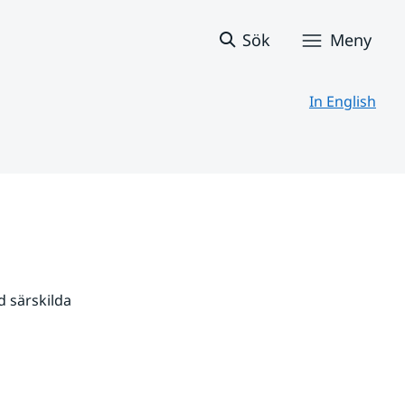
Sök
Meny
In English
 särskilda 