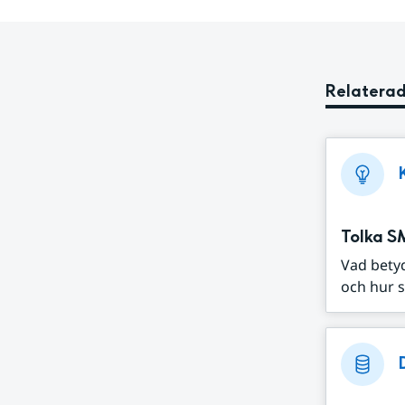
Relaterad
Tolka S
Vad bety
och hur s