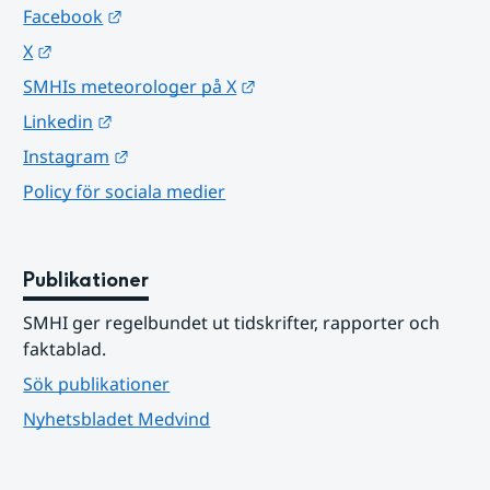
Länk till annan webbplats.
Facebook
Länk till annan webbplats.
X
Länk till annan webbplats.
SMHIs meteorologer på X
Länk till annan webbplats.
Linkedin
Länk till annan webbplats.
Instagram
Policy för sociala medier
Publikationer
SMHI ger regelbundet ut tidskrifter, rapporter och 
faktablad.
Sök publikationer
Nyhetsbladet Medvind