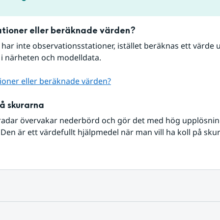
tioner eller beräknade värden?
r har inte observationsstationer, istället beräknas ett värde u
 i närheten och modelldata.
ioner eller beräknade värden?
på skurarna
radar övervakar nederbörd och gör det med hög upplösning 
Den är ett värdefullt hjälpmedel när man vill ha koll på sku