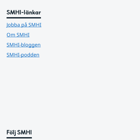
SMHI-länkar
Jobba på SMHI
Om SMHI
SMHI-bloggen
SMHI-podden
Följ SMHI