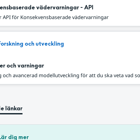
ensbaserade vädervarningar - API
r API för Konsekvensbaserade vädervarningar
Forskning och utveckling
er och varningar
 och avancerad modellutveckling för att du ska veta vad s
e länkar
Lär dig mer