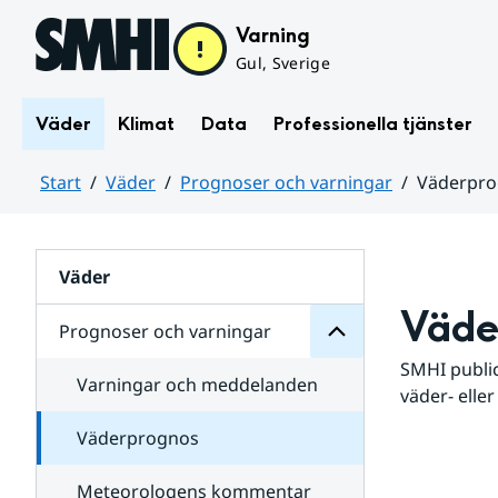
Hoppa till sidans innehåll
Varning
Gul, Sverige
Väder
Klimat
Data
Professionella tjänster
Start
Väder
Prognoser och varningar
Väderpr
varningar
och
Huvudinnehåll
Prognoser
för
Undersidor
Väder
Väde
Prognoser och varningar
SMHI public
Varningar och meddelanden
väder- eller
Väderprognos
Meteorologens kommentar