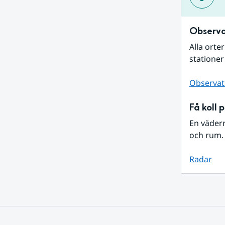
Observa
Alla orte
stationer
Observat
Få koll 
En väder
och rum. 
Radar