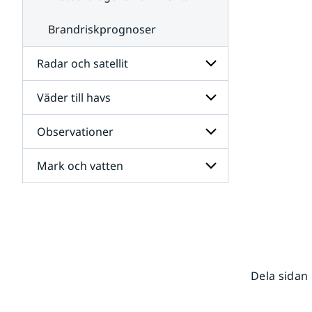
Brandriskprognoser
Radar och satellit
Väder till havs
Undersidor
för
Radar
Observationer
Undersidor
och
för
satellit
Väder
Mark och vatten
Undersidor
till
för
havs
Observationer
Undersidor
för
Mark
och
vatten
Dela sidan