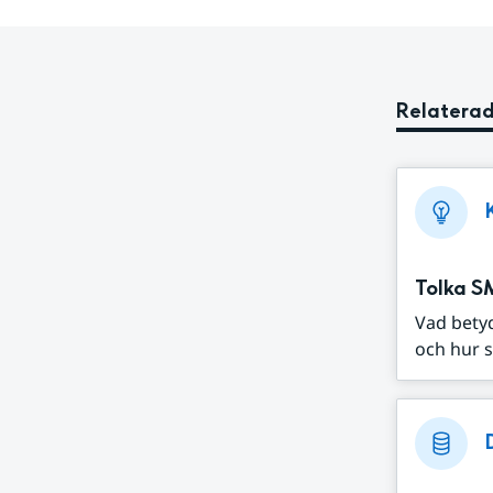
Relaterad
Tolka S
Vad bety
och hur s