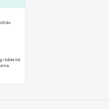
tifrån 
i både tid 
rarna.