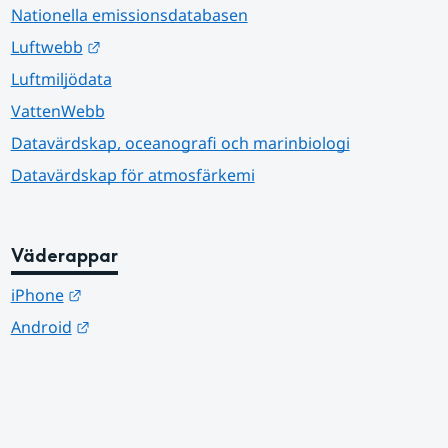
Nationella emissionsdatabasen
Länk till annan webbplats.
Luftwebb
Luftmiljödata
VattenWebb
Datavärdskap, oceanografi och marinbiologi
Datavärdskap för atmosfärkemi
Väderappar
Länk till annan webbplats.
iPhone
Länk till annan webbplats.
Android