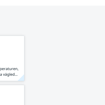
peraturen,
 vägled...