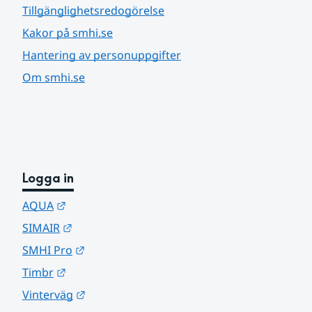
Tillgänglighetsredogörelse
Kakor på smhi.se
Hantering av personuppgifter
Om smhi.se
Logga in
Länk till annan webbplats.
AQUA
Länk till annan webbplats.
SIMAIR
Länk till annan webbplats.
SMHI Pro
Länk till annan webbplats.
Timbr
Länk till annan webbplats.
Vinterväg