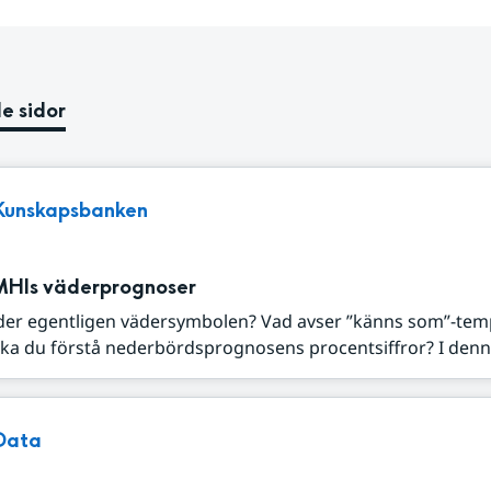
e sidor
Kunskapsbanken
MHIs väderprognoser
der egentligen vädersymbolen? Vad avser ”känns som”-tem
ka du förstå nederbördsprognosens procentsiffror? I denna
Data