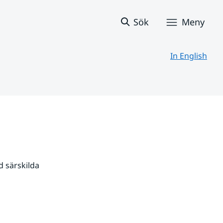
Sök
Meny
In English
 särskilda 