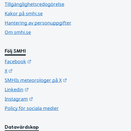
Tillgänglighetsredogörelse
Kakor på smhi.se
Hantering av personuppgifter
Om smhi.se
Följ SMHI
Länk till annan webbplats.
Facebook
Länk till annan webbplats.
X
Länk till annan webbplats.
SMHIs meteorologer på X
Länk till annan webbplats.
Linkedin
Länk till annan webbplats.
Instagram
Policy för sociala medier
Datavärdskap