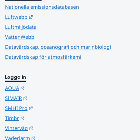
Nationella emissionsdatabasen
Länk till annan webbplats.
Luftwebb
Luftmiljödata
VattenWebb
Datavärdskap, oceanografi och marinbiologi
Datavärdskap för atmosfärkemi
Logga in
Länk till annan webbplats.
AQUA
Länk till annan webbplats.
SIMAIR
Länk till annan webbplats.
SMHI Pro
Länk till annan webbplats.
Timbr
Länk till annan webbplats.
Vinterväg
Länk till annan webbplats.
Väderlarm