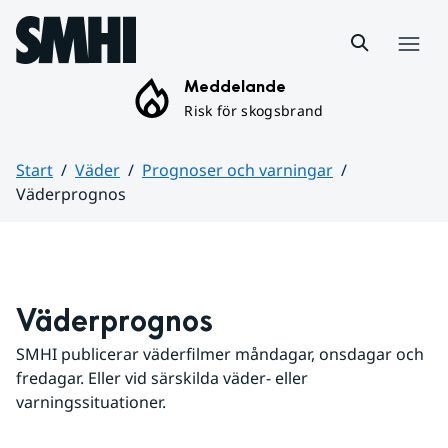
Hoppa till sidans innehåll
Meny
Meddelande
Risk för skogsbrand
Start
Väder
Prognoser och varningar
Väderprognos
Huvudinnehåll
Väderprognos
SMHI publicerar väderfilmer måndagar, onsdagar och 
fredagar. Eller vid särskilda väder- eller 
varningssituationer.