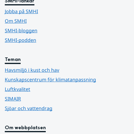
SMHI-länkar
Jobba på SMHI
Om SMHI
SMHI-bloggen
SMHI-podden
Teman
Havsmiljö i kust och hav
Kunskapscentrum för klimatanpassning
Luftkvalitet
SIMAIR
Sjöar och vattendrag
Om webbplatsen