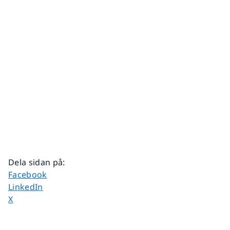
Dela sidan på
:
Dela sidan på
Facebook
Dela sidan på
LinkedIn
Dela sidan på
X